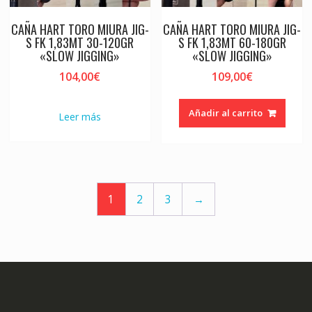
CAÑA HART TORO MIURA JIG-
CAÑA HART TORO MIURA JIG-
S FK 1,83MT 30-120GR
S FK 1,83MT 60-180GR
«SLOW JIGGING»
«SLOW JIGGING»
104,00
€
109,00
€
Añadir al carrito
Leer más
1
2
3
→