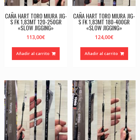
CAÑA HART TORO MIURA JIG-
CAÑA HART TORO MIURA JIG-
S FK 1,83MT 120-250GR
S FK 1,83MT 180-400GR
«SLOW JIGGING»
«SLOW JIGGING»
113,00
€
124,00
€
Añadir al carrito
Añadir al carrito