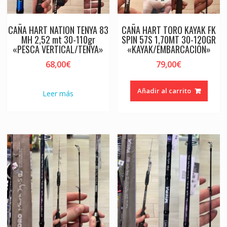
CAÑA HART NATION TENYA 83
CAÑA HART TORO KAYAK FK
MH 2,52 mt 30-110gr
SPIN 57S 1,70MT 30-120GR
«PESCA VERTICAL/TENYA»
«KAYAK/EMBARCACIÓN»
68,00
€
79,00
€
Añadir al carrito
Leer más