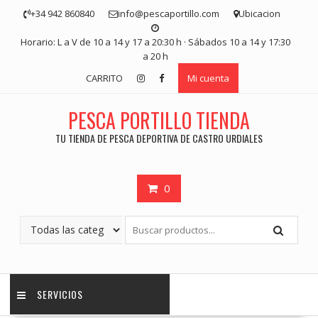
Saltar
+34 942 860840
info@pescaportillo.com
Ubicacion
contenido
Horario: L a V de 10 a 14 y 17 a 20:30 h · Sábados 10 a 14 y 17:30
a 20 h
CARRITO
Mi cuenta
PESCA PORTILLO TIENDA
TU TIENDA DE PESCA DEPORTIVA DE CASTRO URDIALES
0
SERVICIOS