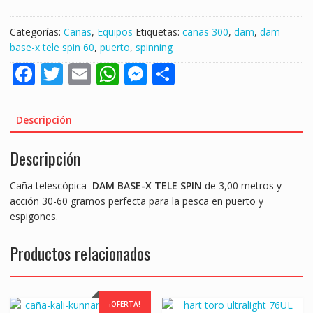
BASE-
X
Categorías:
Cañas
,
Equipos
Etiquetas:
cañas 300
,
dam
,
dam
TELE
base-x tele spin 60
,
puerto
,
spinning
SPIN
F
T
E
W
M
S
60
300M
ac
w
m
h
e
h
30-
e
itt
ai
at
ss
ar
60GR
Descripción
"PUERTO"
b
er
l
s
e
e
cantidad
Descripción
o
A
n
o
p
g
Caña telescópica
DAM BASE-X TELE SPIN
de 3,00 metros y
k
p
er
acción 30-60 gramos perfecta para la pesca en puerto y
espigones.
Productos relacionados
¡OFERTA!