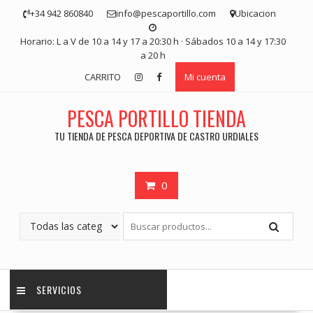
Saltar
+34 942 860840
info@pescaportillo.com
Ubicacion
contenido
Horario: L a V de 10 a 14 y 17 a 20:30 h · Sábados 10 a 14 y 17:30
a 20 h
CARRITO
Mi cuenta
PESCA PORTILLO TIENDA
TU TIENDA DE PESCA DEPORTIVA DE CASTRO URDIALES
0
SERVICIOS