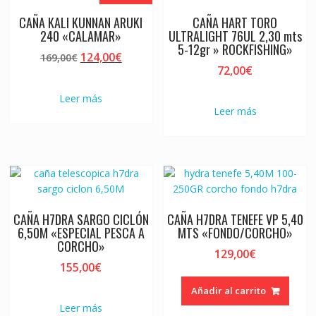
CAÑA KALI KUNNAN ARUKI
CAÑA HART TORO
240 «CALAMAR»
ULTRALIGHT 76UL 2,30 mts
5-12gr » ROCKFISHING»
El
El
124,00
€
169,00
€
72,00
€
precio
precio
original
actual
Leer más
era:
es:
Leer más
169,00€.
124,00€.
CAÑA H7DRA SARGO CICLÓN
CAÑA H7DRA TENEFE VP 5,40
6,50M «ESPECIAL PESCA A
MTS «FONDO/CORCHO»
CORCHO»
129,00
€
155,00
€
Añadir al carrito
Leer más