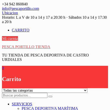
Saltar
+34 942 860840
contenido
info@pescaportillo.com
Ubicacion
Horario: L a V de 10 a 14 y 17 a 20:30 h · Sábados 10 a 14 y 17:30
a 20 h
CARRITO
Mi cuenta
PESCA PORTILLO TIENDA
TU TIENDA DE PESCA DEPORTIVA DE CASTRO
URDIALES
0
Carrito
SERVICIOS
PESCA DEPORTIVA MARÍTIMA