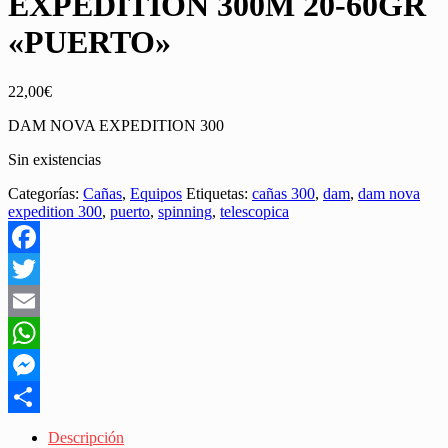
EXPEDITION 300M 20-60GR
«PUERTO»
22,00
€
DAM NOVA EXPEDITION 300
Sin existencias
Categorías:
Cañas
,
Equipos
Etiquetas:
cañas 300
,
dam
,
dam nova
expedition 300
,
puerto
,
spinning
,
telescopica
Facebook
Twitter
Email
WhatsApp
Messenger
Share
Descripción