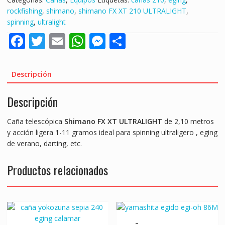
rockfishing
,
shimano
,
shimano FX XT 210 ULTRALIGHT
,
spinning
,
ultralight
F
T
E
W
M
S
ac
w
m
h
e
h
e
itt
ai
at
ss
ar
Descripción
b
er
l
s
e
e
Descripción
o
A
n
o
p
g
Caña telescópica
Shimano FX XT ULTRALIGHT
de 2,10 metros
k
p
er
y acción ligera 1-11 gramos ideal para spinning ultraligero , eging
de verano, darting, etc.
Productos relacionados