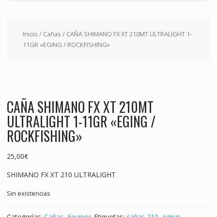
Inicio
/
Cañas
/ CAÑA SHIMANO FX XT 210MT ULTRALIGHT 1-
11GR «EGING / ROCKFISHING»
CAÑA SHIMANO FX XT 210MT
ULTRALIGHT 1-11GR «EGING /
ROCKFISHING»
25,00
€
SHIMANO FX XT 210 ULTRALIGHT
Sin existencias
Categorías:
Cañas
,
Equipos
Etiquetas:
cañas 210
,
eging
,