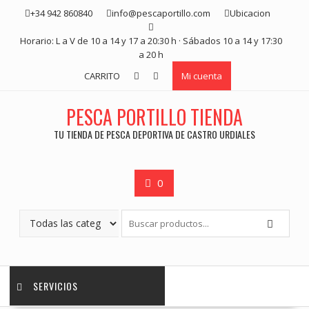
Saltar
+34 942 860840
info@pescaportillo.com
Ubicacion
contenido
Horario: L a V de 10 a 14 y 17 a 20:30 h · Sábados 10 a 14 y 17:30
a 20 h
CARRITO
Mi cuenta
PESCA PORTILLO TIENDA
TU TIENDA DE PESCA DEPORTIVA DE CASTRO URDIALES
0
SERVICIOS