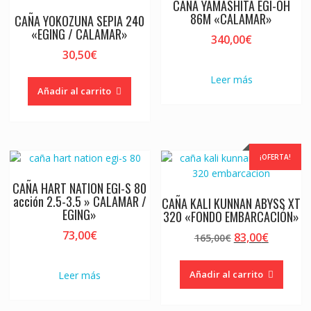
CAÑA YAMASHITA EGI-OH
86M «CALAMAR»
CAÑA YOKOZUNA SEPIA 240
«EGING / CALAMAR»
340,00
€
30,50
€
Leer más
Añadir al carrito
¡OFERTA!
CAÑA HART NATION EGI-S 80
acción 2.5-3.5 » CALAMAR /
CAÑA KALI KUNNAN ABYSS XT
EGING»
320 «FONDO EMBARCACIÓN»
73,00
€
El
El
83,00
€
165,00
€
precio
precio
original
actual
Añadir al carrito
Leer más
era:
es:
165,00€.
83,00€.