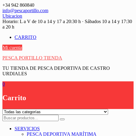
Saltar
+34 942 860840
contenido
info@pescaportillo.com
Ubicacion
Horario: L a V de 10 a 14 y 17 a 20:30 h · Sábados 10 a 14 y 17:30
a 20 h
CARRITO
Mi cuenta
PESCA PORTILLO TIENDA
TU TIENDA DE PESCA DEPORTIVA DE CASTRO
URDIALES
0
Carrito
SERVICIOS
PESCA DEPORTIVA MARÍTIMA