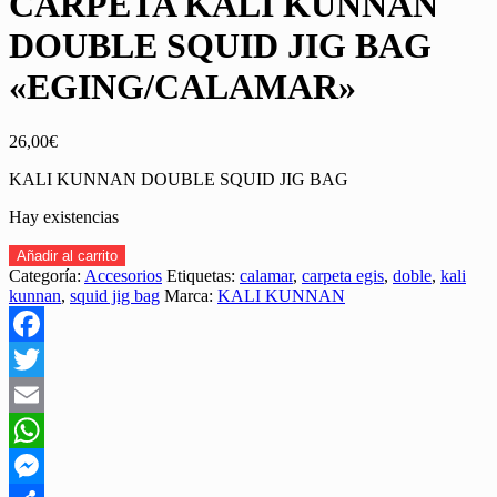
CARPETA KALI KUNNAN
DOUBLE SQUID JIG BAG
«EGING/CALAMAR»
26,00
€
KALI KUNNAN DOUBLE SQUID JIG BAG
Hay existencias
CARPETA
Añadir al carrito
KALI
Categoría:
Accesorios
Etiquetas:
calamar
,
carpeta egis
,
doble
,
kali
KUNNAN
kunnan
,
squid jig bag
Marca:
KALI KUNNAN
DOUBLE
SQUID
JIG
Facebook
BAG
"EGING/CALAMAR"
Twitter
cantidad
Email
WhatsApp