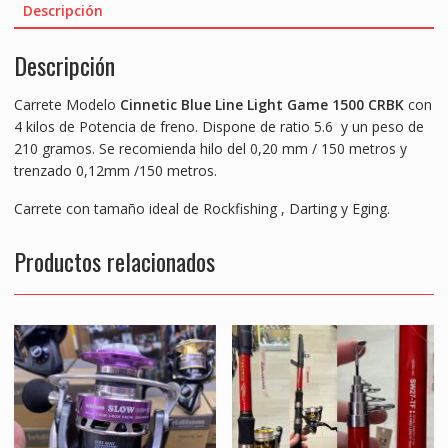
e
itt
ai
at
ss
ar
/
Descripción
ROCKFISHING"
b
er
l
s
e
e
cantidad
Descripción
o
A
n
o
p
g
Carrete Modelo
Cinnetic Blue Line Light Game 1500 CRBK
con
k
p
er
4 kilos de Potencia de freno. Dispone de ratio 5.6 y un peso de
210 gramos. Se recomienda hilo del 0,20 mm / 150 metros y
trenzado 0,12mm /150 metros.
Carrete con tamaño ideal de Rockfishing , Darting y Eging.
Productos relacionados