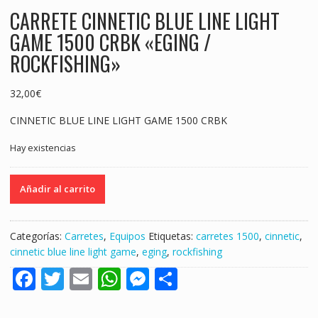
CARRETE CINNETIC BLUE LINE LIGHT
GAME 1500 CRBK «EGING /
ROCKFISHING»
32,00
€
CINNETIC BLUE LINE LIGHT GAME 1500 CRBK
Hay existencias
CARRETE
Añadir al carrito
CINNETIC
BLUE
LINE
Categorías:
Carretes
,
Equipos
Etiquetas:
carretes 1500
,
cinnetic
,
LIGHT
cinnetic blue line light game
,
eging
,
rockfishing
GAME
F
T
E
W
M
S
1500
CRBK
ac
w
m
h
e
h
"EGING