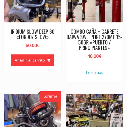
IRIDIUM SLOW DEEP 60
COMBO CAÑA + CARRETE
«FONDO/ SLOW»
DAIWA SWEEPFIRE 270MT 15-
50GR «PUERTO /
60,00
€
PRINCIPIANTES»
46,00
€
Añadir al carrito
Leer más
¡OFERTA!