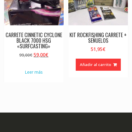
CARRETE CINNETIC CYCLONE
KIT ROCKFISHING CARRETE +
BLACK 7000 HSG
SEÑUELOS
«SURFCASTING»
51,95
€
El
El
59,00
€
99,00
€
precio
precio
Añadir al carrito
original
actual
Leer más
era:
es:
99,00€.
59,00€.