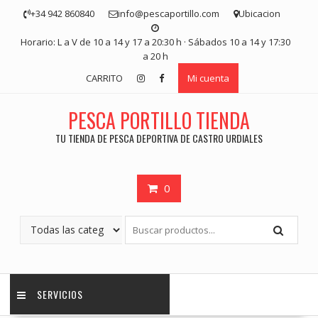
Saltar
+34 942 860840
info@pescaportillo.com
Ubicacion
contenido
Horario: L a V de 10 a 14 y 17 a 20:30 h · Sábados 10 a 14 y 17:30
a 20 h
CARRITO
Mi cuenta
PESCA PORTILLO TIENDA
TU TIENDA DE PESCA DEPORTIVA DE CASTRO URDIALES
0
SERVICIOS