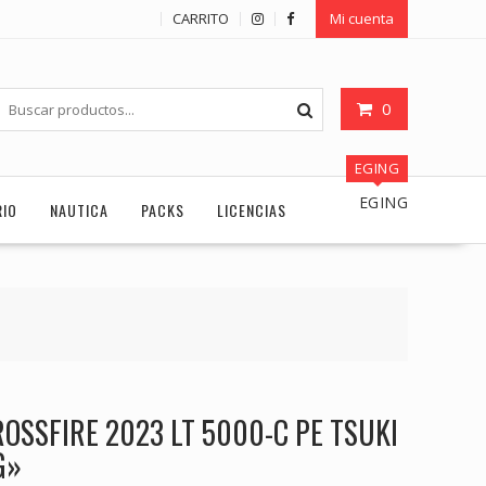
CARRITO
Mi cuenta
0
EGING
EGING
RIO
NAUTICA
PACKS
LICENCIAS
OSSFIRE 2023 LT 5000-C PE TSUKI
G»