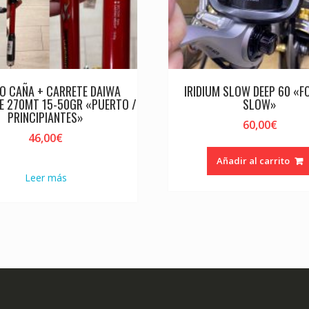
 CAÑA + CARRETE DAIWA
IRIDIUM SLOW DEEP 60 «F
E 270MT 15-50GR «PUERTO /
SLOW»
PRINCIPIANTES»
60,00
€
46,00
€
Añadir al carrito
Leer más