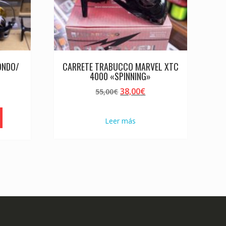
ONDO/
CARRETE TRABUCCO MARVEL XTC
4000 «SPINNING»
El
El
38,00
€
55,00
€
precio
precio
original
actual
Leer más
era:
es:
55,00€.
38,00€.