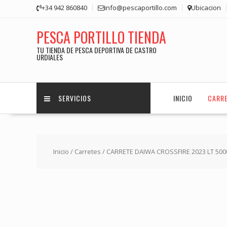
Saltar
+34 942 860840
info@pescaportillo.com
Ubicacion
contenido
PESCA PORTILLO TIENDA
TU TIENDA DE PESCA DEPORTIVA DE CASTRO
URDIALES
SERVICIOS
INICIO
CARR
Inicio
/
Carretes
/ CARRETE DAIWA CROSSFIRE 2023 LT 500