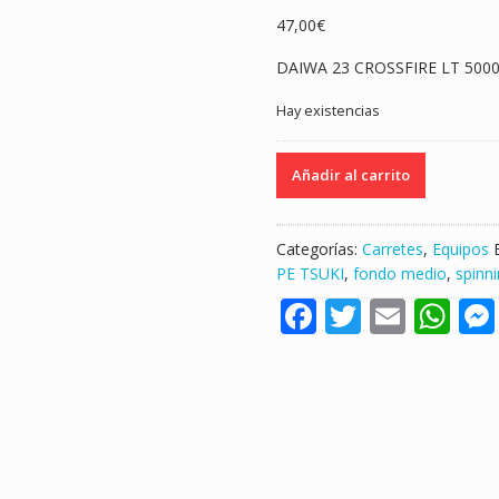
47,00
€
DAIWA 23 CROSSFIRE LT 5000
Hay existencias
CARRETE
Añadir al carrito
DAIWA
CROSSFIRE
2023
Categorías:
Carretes
,
Equipos
LT
PE TSUKI
,
fondo medio
,
spinn
5000-
F
T
E
W
C
PE
ac
w
m
h
TSUKI
e
itt
ai
at
"FONDO
/
b
er
l
s
SPINNING"
o
A
cantidad
o
p