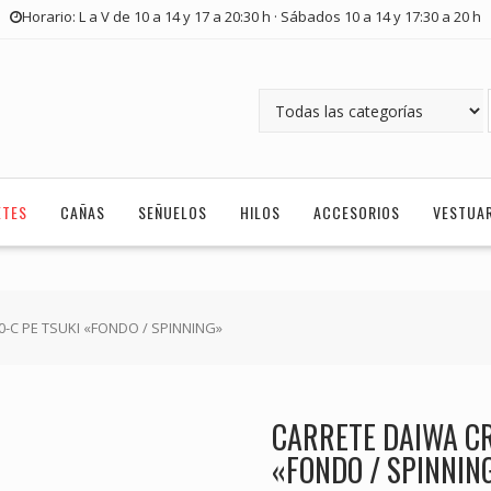
Horario: L a V de 10 a 14 y 17 a 20:30 h · Sábados 10 a 14 y 17:30 a 20 h
ETES
CAÑAS
SEÑUELOS
HILOS
ACCESORIOS
VESTUA
0-C PE TSUKI «FONDO / SPINNING»
CARRETE DAIWA CR
«FONDO / SPINNIN