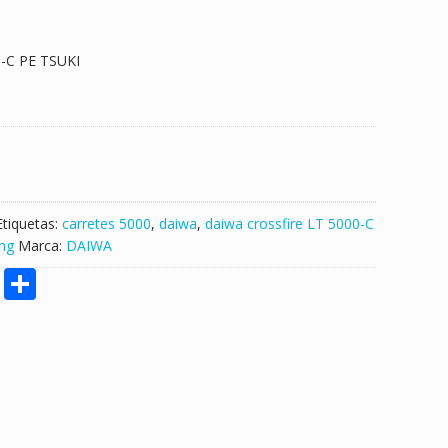
-C PE TSUKI
Etiquetas:
carretes 5000
,
daiwa
,
daiwa crossfire LT 5000-C
ing
Marca:
DAIWA
M
S
e
h
ss
ar
e
e
n
g