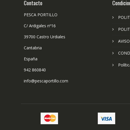
Contacto
Condicio
PESCA PORTILLO
POLIT
C/ Ardigales nº16
POLIT
39700 Castro Urdiales
AVISO
Cantabria
COND
España
Políti
942 860840
info@pescaportillo.com