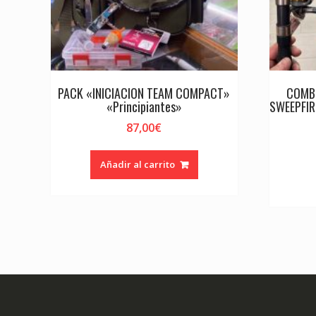
PACK «INICIACION TEAM COMPACT»
COMBO
«Principiantes»
SWEEPFIR
87,00
€
Añadir al carrito