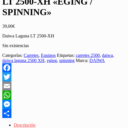
LT 2500-XH «EGING /
SPINNING»
39,00
€
Daiwa Laguna LT 2500-XH
Sin existencias
Categorías:
Carretes
,
Equipos
Etiquetas:
carretes 2500
,
daiwa
,
daiwa laguna 2500 XH
,
eging
,
spinning
Marca:
DAIWA
Facebook
Twitter
Email
WhatsApp
Messenger
Share
Descripción