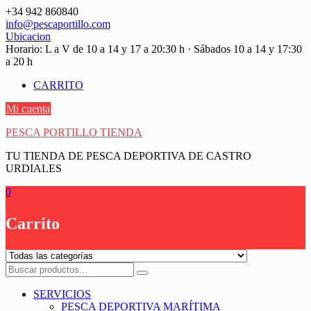
Saltar
+34 942 860840
contenido
info@pescaportillo.com
Ubicacion
Horario: L a V de 10 a 14 y 17 a 20:30 h · Sábados 10 a 14 y 17:30
a 20 h
CARRITO
Mi cuenta
PESCA PORTILLO TIENDA
TU TIENDA DE PESCA DEPORTIVA DE CASTRO
URDIALES
0
Carrito
SERVICIOS
PESCA DEPORTIVA MARÍTIMA