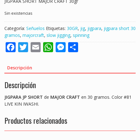
JIGPARA SHORT MAJOR CRAFT 30gr
Sin existencias
Categoría:
Señuelos
Etiquetas:
30GR
,
jig
,
jigpara
,
jigpara short 30
gramos
,
majorcraft
,
slow jigging
,
spinning
F
T
E
W
M
S
ac
w
m
h
e
h
e
itt
ai
at
ss
ar
Descripción
b
er
l
s
e
e
Descripción
o
A
n
o
p
g
JIGPARA
JP
SHORT
de
MAJOR CRAFT
en 30 gramos. Color #81
k
p
er
LIVE KIN IWASHI.
Productos relacionados