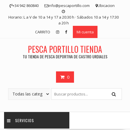
Saltar
+34 942 860840
info@pescaportillo.com
Ubicacion
contenido
Horario: L a V de 10 a 14 y 17 a 20:30 h · Sábados 10 a 14 y 17:30
a 20 h
CARRITO
Mi cuenta
PESCA PORTILLO TIENDA
TU TIENDA DE PESCA DEPORTIVA DE CASTRO URDIALES
0
SERVICIOS