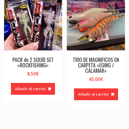
PACK de 2 SQUID SET
TRIO DE MAGNIFICOS EN
«ROCKFISHING»
CARPETA «EGING /
CALAMAR»
8,50
€
45,00
€
Añadir al carrito
Añadir al carrito