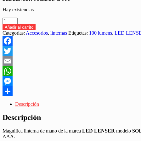
Hay existencias
LEDLENSER
SOLIDLINE
Añadir al carrito
ST1
Categorías:
Accesorios
,
linternas
Etiquetas:
100 lumens
,
LED LENS
LLAVERO
"LINTERNA
DE
Facebook
MANO"
cantidad
Twitter
Email
WhatsApp
Messenger
Share
Descripción
Descripción
Magnífica linterna de mano de la marca
LED LENSER
modelo
SO
AAA.