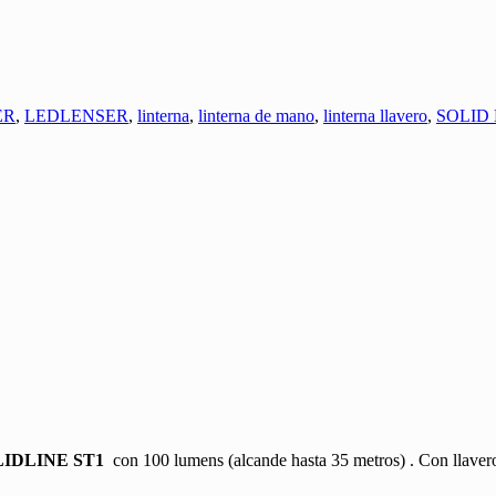
ER
,
LEDLENSER
,
linterna
,
linterna de mano
,
linterna llavero
,
SOLID 
LIDLINE ST1
con 100 lumens (alcande hasta 35 metros) . Con llavero