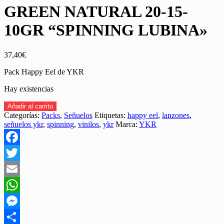
GREEN NATURAL 20-15-
10GR “SPINNING LUBINA»
37,40
€
Pack Happy Eel de YKR
Hay existencias
PACK
Añadir al carrito
HAPPY
Categorías:
Packs
,
Señuelos
Etiquetas:
happy eel
,
lanzones
,
EEL
señuelos ykr
,
spinning
,
vinilos
,
ykr
Marca:
YKR
de
YKR
GREEN
Facebook
NATURAL
20-
Twitter
15-
Email
10GR
“SPINNING
WhatsApp
LUBINA"
cantidad
Messenger