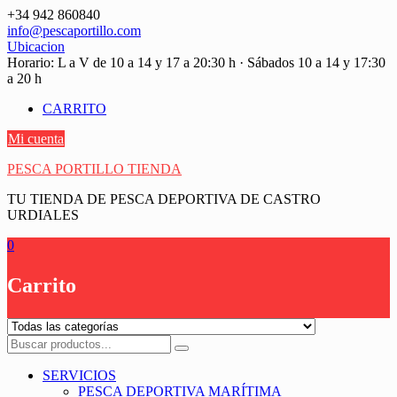
Saltar
+34 942 860840
contenido
info@pescaportillo.com
Ubicacion
Horario: L a V de 10 a 14 y 17 a 20:30 h · Sábados 10 a 14 y 17:30
a 20 h
CARRITO
Mi cuenta
PESCA PORTILLO TIENDA
TU TIENDA DE PESCA DEPORTIVA DE CASTRO
URDIALES
0
Carrito
SERVICIOS
PESCA DEPORTIVA MARÍTIMA