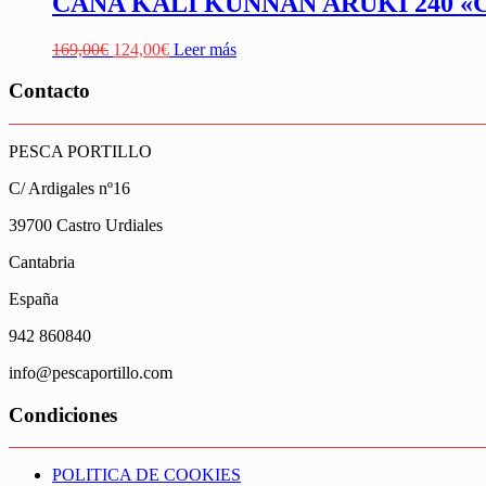
CAÑA KALI KUNNAN ARUKI 240 
El
El
169,00
€
124,00
€
Leer más
precio
precio
original
actual
Contacto
era:
es:
169,00€.
124,00€.
PESCA PORTILLO
C/ Ardigales nº16
39700 Castro Urdiales
Cantabria
España
942 860840
info@pescaportillo.com
Condiciones
POLITICA DE COOKIES