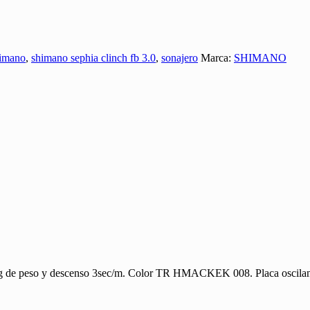
imano
,
shimano sephia clinch fb 3.0
,
sonajero
Marca:
SHIMANO
 de peso y descenso 3sec/m. Color TR HMACKEK 008. Placa oscilante i