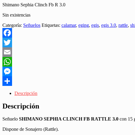
Shimano Sephia Clinch Fb R 3.0
Sin existencias
Categoría:
Señuelos
Etiquetas:
calamar
,
eging
,
egis
,
egis 3.0
,
rattle
,
sh
Facebook
Twitter
Email
WhatsApp
Messenger
Share
Descripción
Descripción
Señuelo
SHIMANO SEPHIA CLINCH FB RATTLE 3.0
con 15 g
Dispone de Sonajero (Rattle).