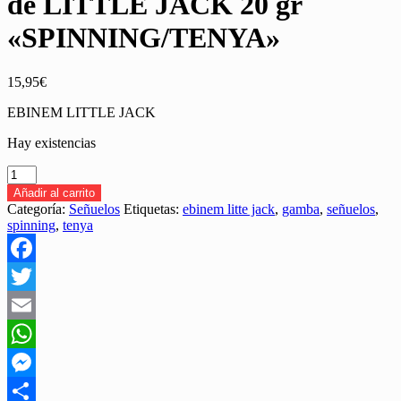
de LITTLE JACK 20 gr
«SPINNING/TENYA»
15,95
€
EBINEM LITTLE JACK
Hay existencias
SEÑUELO
TENYA
Añadir al carrito
EBINEM
Categoría:
Señuelos
Etiquetas:
ebinem litte jack
,
gamba
,
señuelos
,
de
spinning
,
tenya
LITTLE
JACK
20
Facebook
gr
"SPINNING/TENYA"
Twitter
cantidad
Email
WhatsApp
Messenger