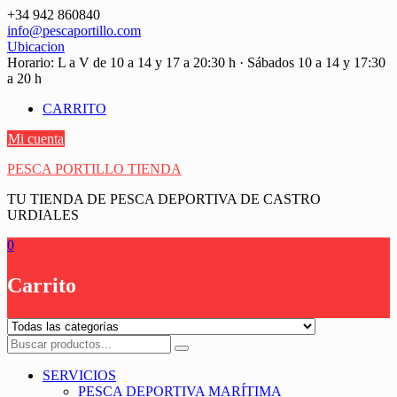
Saltar
+34 942 860840
contenido
info@pescaportillo.com
Ubicacion
Horario: L a V de 10 a 14 y 17 a 20:30 h · Sábados 10 a 14 y 17:30
a 20 h
CARRITO
Mi cuenta
PESCA PORTILLO TIENDA
TU TIENDA DE PESCA DEPORTIVA DE CASTRO
URDIALES
0
Carrito
SERVICIOS
PESCA DEPORTIVA MARÍTIMA