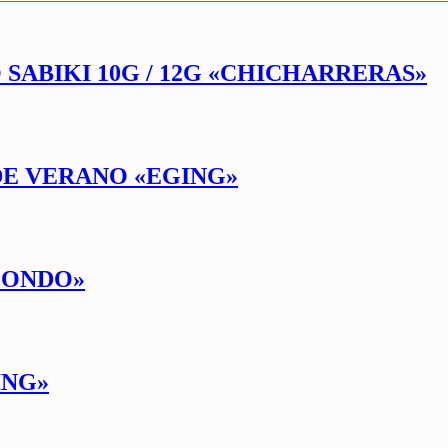
 SABIKI 10G / 12G «CHICHARRERAS»
DE VERANO «EGING»
 FONDO»
ING»