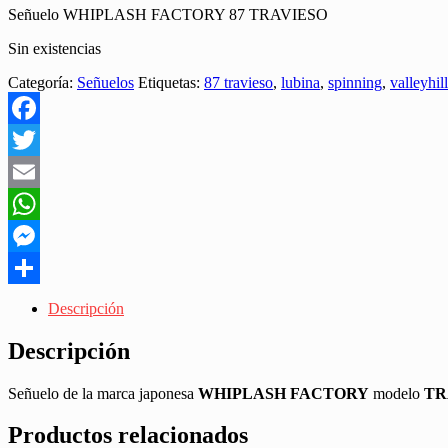
Señuelo WHIPLASH FACTORY 87 TRAVIESO
Sin existencias
Categoría:
Señuelos
Etiquetas:
87 travieso
,
lubina
,
spinning
,
valleyhill
Facebook
Twitter
Email
WhatsApp
Messenger
Share
Descripción
Descripción
Señuelo de la marca japonesa
WHIPLASH FACTORY
modelo
TR
Productos relacionados