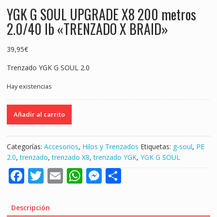
YGK G SOUL UPGRADE X8 200 metros
2.0/40 lb «TRENZADO X BRAID»
39,95
€
Trenzado YGK G SOUL 2.0
Hay existencias
YGK
Añadir al carrito
G
SOUL
UPGRADE
Categorías:
Accesorios
,
Hilos y Trenzados
Etiquetas:
g-soul
,
PE
X8
2.0
,
trenzado
,
trenzado X8
,
trenzado YGK
,
YGK G SOUL
200
F
T
E
W
M
S
metros
2.0/40
ac
w
m
h
e
h
lb
e
itt
ai
at
ss
ar
"TRENZADO
Descripción
X