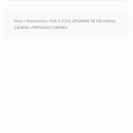
Inicio
/
Accesorios
/ YGK G SOUL UPGRADE X8 200 metros
2.0/40 lb «TRENZADO X BRAID»