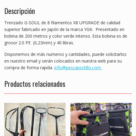
b
er
l
s
e
e
BRAID"
Descripción
o
A
n
cantidad
o
p
g
Trenzado G-SOUL de 8 filamentos X8 UPGRADE de calidad
k
p
er
superior fabricado en Japón de la marca YGK. Presentado en
bobina de 200 metros y color verde intenso. Esta bobina es de
grosor 2.0 PE (0,23mm) y 40 libras.
Disponemos de más numeros y cantidades, puede solicitarlos
en nuestro email y serán colocados en nuestra web para su
compra de forma rapida.
info@pescaportillo.com
Productos relacionados