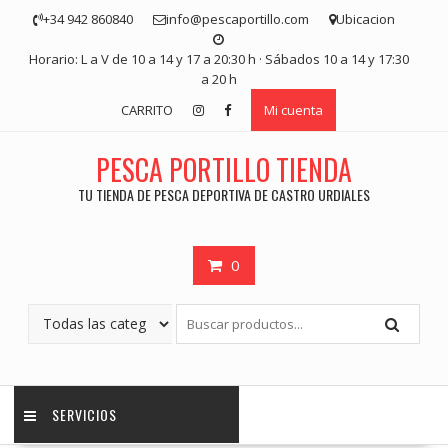
Saltar
+34 942 860840
info@pescaportillo.com
Ubicacion
contenido
Horario: L a V de 10 a 14 y 17 a 20:30 h · Sábados 10 a 14 y 17:30
a 20 h
CARRITO
Mi cuenta
PESCA PORTILLO TIENDA
TU TIENDA DE PESCA DEPORTIVA DE CASTRO URDIALES
0
SERVICIOS