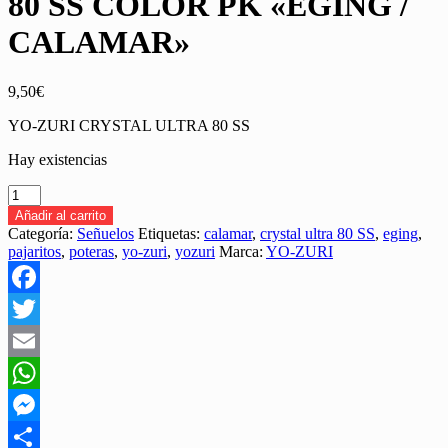
80 SS COLOR PK «EGING /
CALAMAR»
9,50
€
YO-ZURI CRYSTAL ULTRA 80 SS
Hay existencias
YO-
ZURI
Añadir al carrito
CRYSTAL
Categoría:
Señuelos
Etiquetas:
calamar
,
crystal ultra 80 SS
,
eging
,
ULTRA
pajaritos
,
poteras
,
yo-zuri
,
yozuri
Marca:
YO-ZURI
80
SS
COLOR
Facebook
PK
"EGING
Twitter
/
CALAMAR"
Email
cantidad
WhatsApp
Messenger