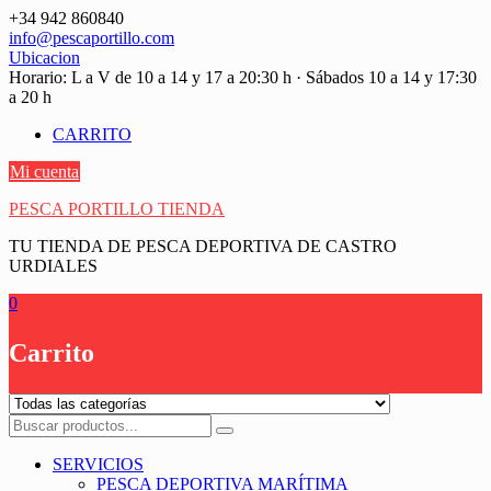
Saltar
+34 942 860840
contenido
info@pescaportillo.com
Ubicacion
Horario: L a V de 10 a 14 y 17 a 20:30 h · Sábados 10 a 14 y 17:30
a 20 h
CARRITO
Mi cuenta
PESCA PORTILLO TIENDA
TU TIENDA DE PESCA DEPORTIVA DE CASTRO
URDIALES
0
Carrito
SERVICIOS
PESCA DEPORTIVA MARÍTIMA