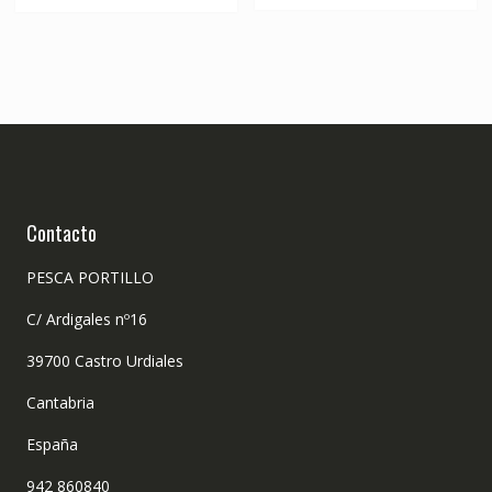
169,00€.
124,00€
Contacto
PESCA PORTILLO
C/ Ardigales nº16
39700 Castro Urdiales
Cantabria
España
942 860840