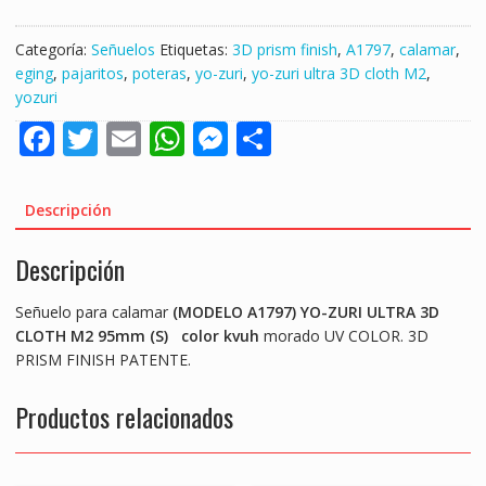
ULTRA
3D
Categoría:
Señuelos
Etiquetas:
3D prism finish
,
A1797
,
calamar
,
CLOTH
eging
,
pajaritos
,
poteras
,
yo-zuri
,
yo-zuri ultra 3D cloth M2
,
M2
yozuri
TALLA
F
T
E
W
M
S
S
95mm
ac
w
m
h
e
h
COLOR
e
itt
ai
at
ss
ar
KVUH
Descripción
A1797
b
er
l
s
e
e
"CALAMAR"
Descripción
o
A
n
cantidad
o
p
g
Señuelo para calamar
(MODELO A1797)
YO-ZURI ULTRA 3D
k
p
er
CLOTH M2 95mm (S)
color kvuh
morado UV COLOR. 3D
PRISM FINISH PATENTE.
Productos relacionados