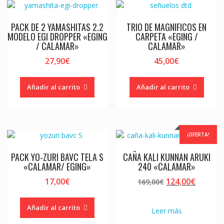
PACK DE 2 YAMASHITAS 2.2
TRIO DE MAGNIFICOS EN
MODELO EGI DROPPER «EGING
CARPETA «EGING /
/ CALAMAR»
CALAMAR»
27,90
€
45,00
€
Añadir al carrito
Añadir al carrito
¡OFERTA!
PACK YO-ZURI BAVC TELA S
CAÑA KALI KUNNAN ARUKI
«CALAMAR/ EGING»
240 «CALAMAR»
El
El
17,00
€
124,00
€
169,00
€
precio
precio
original
actual
Añadir al carrito
Leer más
era:
es: