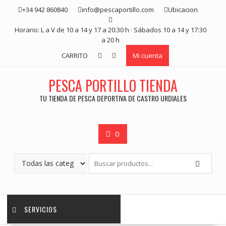
Saltar
+34 942 860840
info@pescaportillo.com
Ubicacion
contenido
Horario: L a V de 10 a 14 y 17 a 20:30 h · Sábados 10 a 14 y 17:30
a 20 h
CARRITO
Mi cuenta
PESCA PORTILLO TIENDA
TU TIENDA DE PESCA DEPORTIVA DE CASTRO URDIALES
0
SERVICIOS