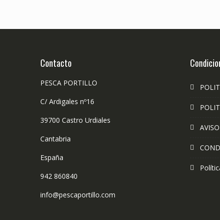
Contacto
Condicio
PESCA PORTILLO
POLIT
C/ Ardigales nº16
POLIT
39700 Castro Urdiales
AVISO
Cantabria
COND
España
Políti
942 860840
info@pescaportillo.com