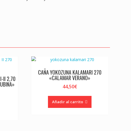
er
CAÑA YOKOZUNA KALAMARI 270
«CALAMAR VERANO»
-II 2,70
LUBINA»
44,50
€
Añadir al carrito