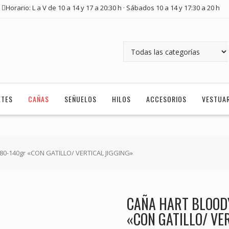
Horario: L a V de 10 a 14 y 17 a 20:30 h · Sábados 10 a 14 y 17:30 a 20 h
ETES
CAÑAS
SEÑUELOS
HILOS
ACCESORIOS
VESTUA
0-140gr «CON GATILLO/ VERTICAL JIGGING»
CAÑA HART BLOODY
«CON GATILLO/ VE