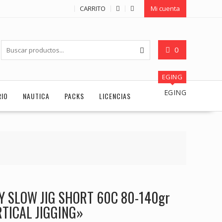
CARRITO
Mi cuenta
0
EGING
EGING
RIO
NAUTICA
PACKS
LICENCIAS
 SLOW JIG SHORT 60C 80-140gr
RTICAL JIGGING»