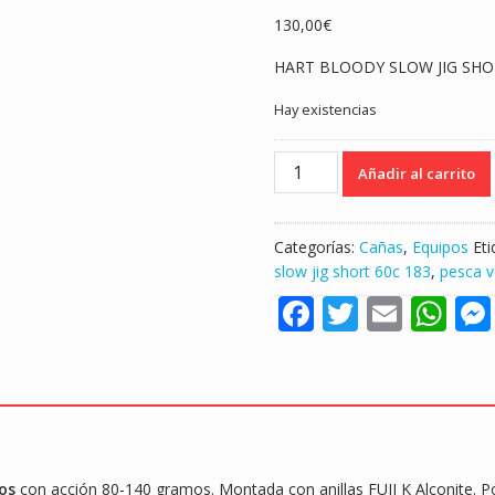
130,00
€
HART BLOODY SLOW JIG SHO
Hay existencias
CAÑA
Añadir al carrito
HART
BLOODY
SLOW
Categorías:
Cañas
,
Equipos
Et
JIG
slow jig short 60c 183
,
pesca v
SHORT
F
T
E
W
60C
80-
ac
w
m
h
140gr
e
itt
ai
at
"CON
GATILLO/
b
er
l
s
VERTICAL
o
A
JIGGING"
o
p
cantidad
os
con acción 80-140 gramos. Montada con anillas FUJI K Alconite