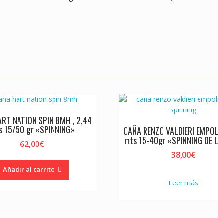
k
p
RT NATION SPIN 8MH , 2,44
s 15/50 gr «SPINNING»
CAÑA RENZO VALDIERI EMPOLI
mts 15-40gr «SPINNING DE 
62,00
€
38,00
€
Añadir al carrito
Leer más