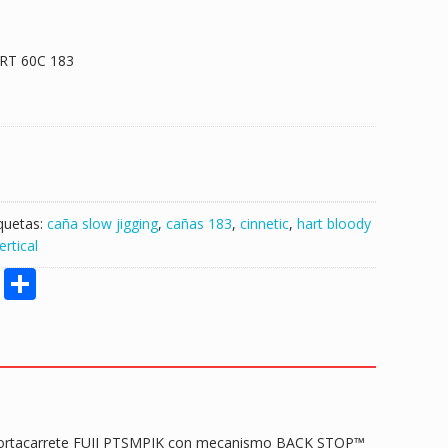
RT 60C 183
iquetas:
caña slow jigging
,
cañas 183
,
cinnetic
,
hart bloody
ertical
M
S
e
h
ss
ar
e
e
n
g
. Portacarrete FUJI PTSMPJK con mecanismo BACK STOP™