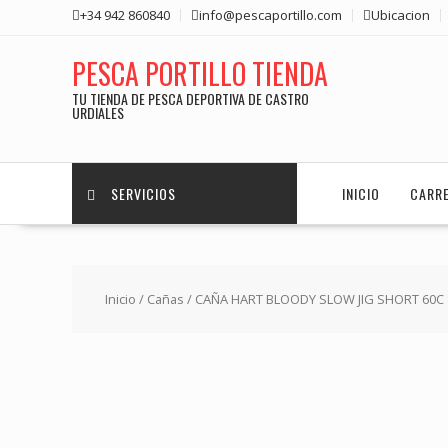
Saltar
+34 942 860840
info@pescaportillo.com
Ubicacion
contenido
PESCA PORTILLO TIENDA
TU TIENDA DE PESCA DEPORTIVA DE CASTRO
URDIALES
SERVICIOS
INICIO
CARR
Inicio
/
Cañas
/ CAÑA HART BLOODY SLOW JIG SHORT 60C 8