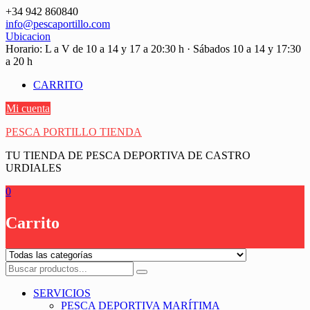
Saltar
+34 942 860840
contenido
info@pescaportillo.com
Ubicacion
Horario: L a V de 10 a 14 y 17 a 20:30 h · Sábados 10 a 14 y 17:30
a 20 h
CARRITO
Mi cuenta
PESCA PORTILLO TIENDA
TU TIENDA DE PESCA DEPORTIVA DE CASTRO
URDIALES
0
Carrito
SERVICIOS
PESCA DEPORTIVA MARÍTIMA