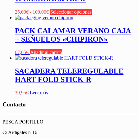
Rango
Este
25,00
€
-
100,00
€
Seleccionar opciones
de
producto
precios:
tiene
desde
múltiples
PACK CALAMAR VERANO CAJA
25,00€
variantes.
+ SEÑUELOS «CHIPIRON»
hasta
Las
100,00€
opciones
se
67,65
€
Añadir al carrito
pueden
elegir
en
SACADERA TELEREGULABLE
la
HART FOLD STICK-R
página
de
producto
39,95
€
Leer más
Contacto
PESCA PORTILLO
C/ Ardigales nº16