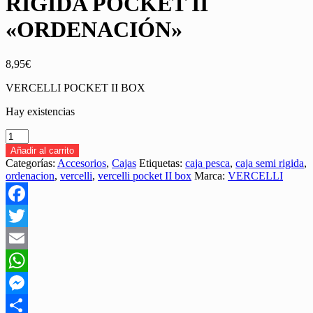
RIGIDA POCKET II
«ORDENACIÓN»
8,95
€
VERCELLI POCKET II BOX
Hay existencias
CAJA
VERCELLI
Añadir al carrito
SEMI-
Categorías:
Accesorios
,
Cajas
Etiquetas:
caja pesca
,
caja semi rigida
,
RIGIDA
ordenacion
,
vercelli
,
vercelli pocket II box
Marca:
VERCELLI
POCKET
II
"ORDENACIÓN"
Facebook
cantidad
Twitter
Email
WhatsApp
Messenger