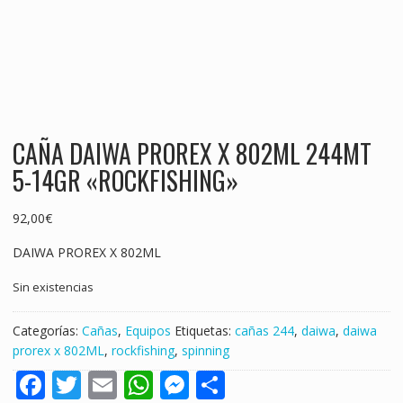
CAÑA DAIWA PROREX X 802ML 244MT
5-14GR «ROCKFISHING»
92,00
€
DAIWA PROREX X 802ML
Sin existencias
Categorías:
Cañas
,
Equipos
Etiquetas:
cañas 244
,
daiwa
,
daiwa
prorex x 802ML
,
rockfishing
,
spinning
F
T
E
W
M
S