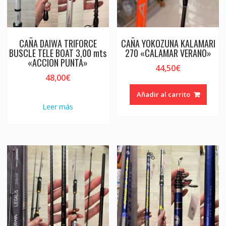
CAÑA DAIWA TRIFORCE
CAÑA YOKOZUNA KALAMARI
BUSCLE TELE BOAT 3,00 mts
270 «CALAMAR VERANO»
«ACCION PUNTA»
44,50
€
48,00
€
Añadir al carrito
Leer más