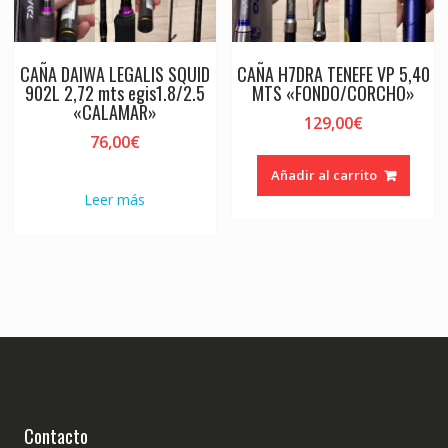
CAÑA DAIWA LEGALIS SQUID
CAÑA H7DRA TENEFE VP 5,40
902L 2,72 mts egis1.8/2.5
MTS «FONDO/CORCHO»
«CALAMAR»
129,00
€
76,00
€
Añadir al carrito
Leer más
Contacto