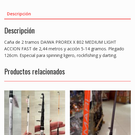
ac
w
m
h
e
h
e
itt
ai
at
ss
ar
Descripción
b
er
l
s
e
e
Descripción
o
A
n
o
p
g
Caña de 2 tramos DAIWA PROREX X 802 MEDIUM LIGHT
k
p
er
ACCION FAST de 2,44 metros y acción 5-14 gramos. Plegado
126cm. Especial para spinning ligero, rockfishing y darting.
Productos relacionados