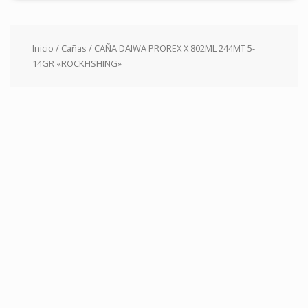
Inicio
/
Cañas
/ CAÑA DAIWA PROREX X 802ML 244MT 5-
14GR «ROCKFISHING»