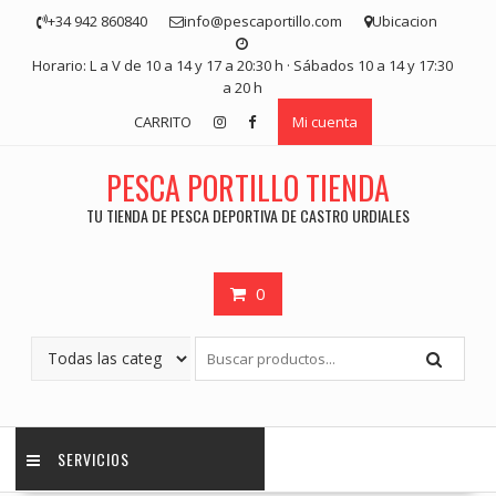
Saltar
+34 942 860840
info@pescaportillo.com
Ubicacion
contenido
Horario: L a V de 10 a 14 y 17 a 20:30 h · Sábados 10 a 14 y 17:30
a 20 h
CARRITO
Mi cuenta
PESCA PORTILLO TIENDA
TU TIENDA DE PESCA DEPORTIVA DE CASTRO URDIALES
0
SERVICIOS