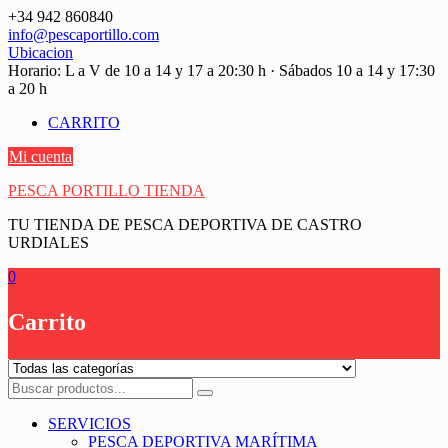
Saltar
+34 942 860840
contenido
info@pescaportillo.com
Ubicacion
Horario: L a V de 10 a 14 y 17 a 20:30 h · Sábados 10 a 14 y 17:30
a 20 h
CARRITO
Mi cuenta
PESCA PORTILLO TIENDA
TU TIENDA DE PESCA DEPORTIVA DE CASTRO
URDIALES
0
Carrito
SERVICIOS
PESCA DEPORTIVA MARÍTIMA