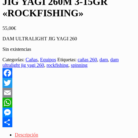
JIG YAGI 260M 3-15GR
«ROCKFISHING»
55,00
€
DAM ULTRALIGHT JIG YAGI 260
Sin existencias
Categorías:
Cañas
,
Equipos
Etiquetas:
cañas 260
,
dam
,
dam
ultralight jig yagi 260
,
rockfishing
,
spinning
Facebook
Twitter
Email
WhatsApp
Messenger
Share
Descripción