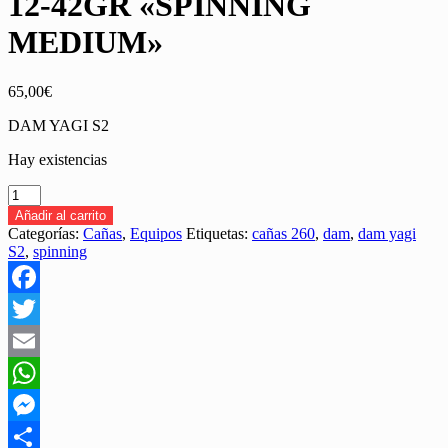
12-42GR «SPINNING
MEDIUM»
65,00
€
DAM YAGI S2
Hay existencias
CAÑA
DAM
Añadir al carrito
YAGI
Categorías:
Cañas
,
Equipos
Etiquetas:
cañas 260
,
dam
,
dam yagi
S2
S2
,
spinning
2,59MT
12-
42GR
Facebook
"SPINNING
MEDIUM"
Twitter
cantidad
Email
WhatsApp
Messenger