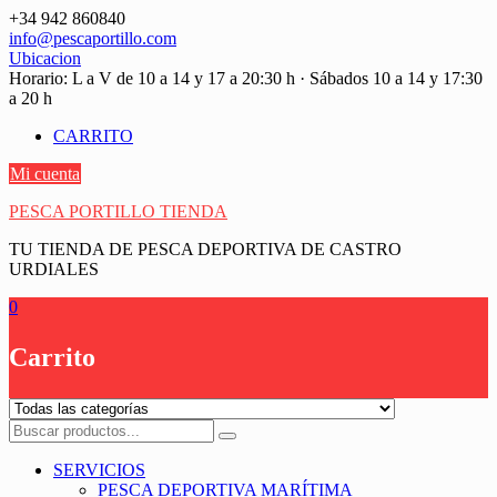
Saltar
+34 942 860840
contenido
info@pescaportillo.com
Ubicacion
Horario: L a V de 10 a 14 y 17 a 20:30 h · Sábados 10 a 14 y 17:30
a 20 h
CARRITO
Mi cuenta
PESCA PORTILLO TIENDA
TU TIENDA DE PESCA DEPORTIVA DE CASTRO
URDIALES
0
Carrito
SERVICIOS
PESCA DEPORTIVA MARÍTIMA