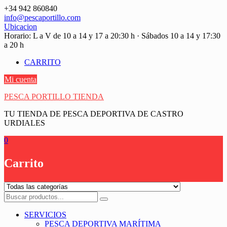
Saltar
+34 942 860840
contenido
info@pescaportillo.com
Ubicacion
Horario: L a V de 10 a 14 y 17 a 20:30 h · Sábados 10 a 14 y 17:30
a 20 h
CARRITO
Mi cuenta
PESCA PORTILLO TIENDA
TU TIENDA DE PESCA DEPORTIVA DE CASTRO
URDIALES
0
Carrito
SERVICIOS
PESCA DEPORTIVA MARÍTIMA