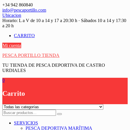
Saltar
+34 942 860840
contenido
info@pescaportillo.com
Ubicacion
Horario: L a V de 10 a 14 y 17 a 20:30 h · Sábados 10 a 14 y 17:30
a 20 h
CARRITO
Mi cuenta
PESCA PORTILLO TIENDA
TU TIENDA DE PESCA DEPORTIVA DE CASTRO
URDIALES
0
Carrito
SERVICIOS
PESCA DEPORTIVA MARÍTIMA