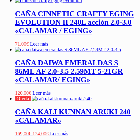
CAÑA CINNETIC CRAFTY EGING
EVOLUTION II 240L acción 2.0-3.0
«CALAMAR / EGING»
71,00
€
Leer más
CAÑA DAIWA EMERALDAS S
86ML AF 2.0-3.5 2.59MT 5-21GR
«CALAMAR/ EGING»
120,00
€
Leer más
¡Oferta!
CAÑA KALI KUNNAN ARUKI 240
«CALAMAR»
El
El
169,00
€
124,00
€
Leer más
precio
precio