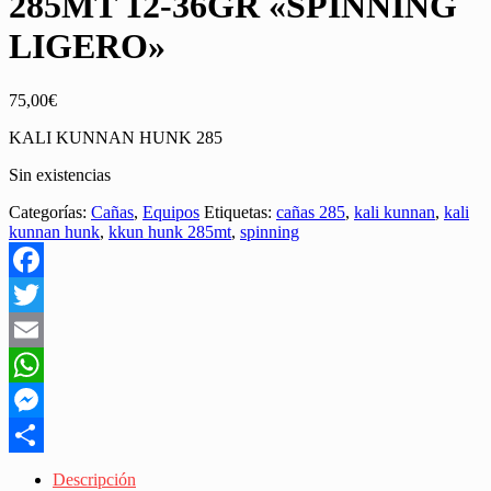
285MT 12-36GR «SPINNING
LIGERO»
75,00
€
KALI KUNNAN HUNK 285
Sin existencias
Categorías:
Cañas
,
Equipos
Etiquetas:
cañas 285
,
kali kunnan
,
kali
kunnan hunk
,
kkun hunk 285mt
,
spinning
Facebook
Twitter
Email
WhatsApp
Messenger
Share
Descripción