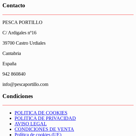
original
actual
Contacto
era:
es:
169,00€.
124,00€.
PESCA PORTILLO
C/ Ardigales nº16
39700 Castro Urdiales
Cantabria
España
942 860840
info@pescaportillo.com
Condiciones
POLITICA DE COOKIES
POLITICA DE PRIVACIDAD
AVISO LEGAL
CONDICIONES DE VENTA
Política de cookies (UE)