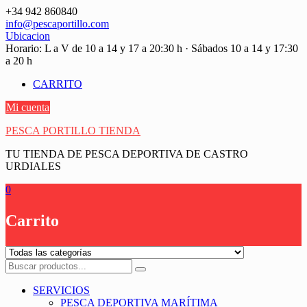
Saltar
+34 942 860840
contenido
info@pescaportillo.com
Ubicacion
Horario: L a V de 10 a 14 y 17 a 20:30 h · Sábados 10 a 14 y 17:30
a 20 h
CARRITO
Mi cuenta
PESCA PORTILLO TIENDA
TU TIENDA DE PESCA DEPORTIVA DE CASTRO
URDIALES
0
Carrito
SERVICIOS
PESCA DEPORTIVA MARÍTIMA