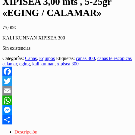
XIPISEA 3,00 mts , 5-25gr
«EGING / CALAMAR»
75,00
€
KALI KUNNAN XIPISEA 300
Sin existencias
Categorías:
Cañas
,
Equipos
Etiquetas:
cañas 300
,
cañas telescopicas
calamar
,
eging
,
kali kunnan
,
xipisea 300
Facebook
Twitter
Email
WhatsApp
Messenger
Share
Descripción