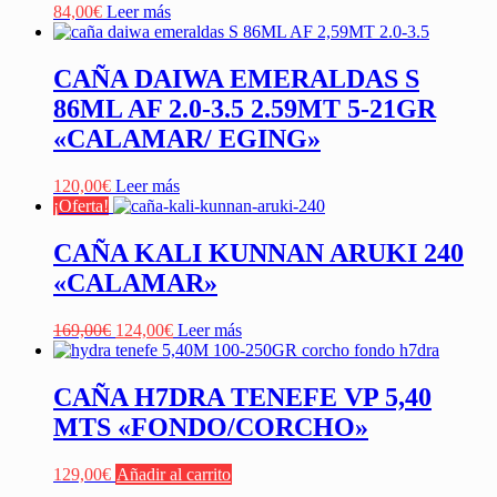
84,00
€
Leer más
CAÑA DAIWA EMERALDAS S
86ML AF 2.0-3.5 2.59MT 5-21GR
«CALAMAR/ EGING»
120,00
€
Leer más
¡Oferta!
CAÑA KALI KUNNAN ARUKI 240
«CALAMAR»
El
El
169,00
€
124,00
€
Leer más
precio
precio
original
actual
era:
es:
CAÑA H7DRA TENEFE VP 5,40
169,00€.
124,00€.
MTS «FONDO/CORCHO»
129,00
€
Añadir al carrito