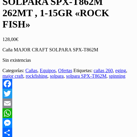
SOLPARA SPX-T862M
262MT , 1-15GR «ROCK
FISH»
128,00
€
Caña MAJOR CRAFT SOLPARA SPX-T862M
Sin existencias
Categorías:
Cañas
,
Equipos
,
Ofertas
Etiquetas:
cañas 260
,
eging
,
major craft
,
rockfishing
,
solpara
,
solpara SPX-T862M
,
spinning
Facebook
Twitter
Email
WhatsApp
Messenger