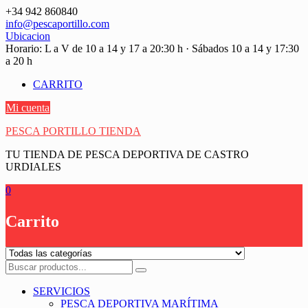
Saltar
+34 942 860840
contenido
info@pescaportillo.com
Ubicacion
Horario: L a V de 10 a 14 y 17 a 20:30 h · Sábados 10 a 14 y 17:30
a 20 h
CARRITO
Mi cuenta
PESCA PORTILLO TIENDA
TU TIENDA DE PESCA DEPORTIVA DE CASTRO
URDIALES
0
Carrito
SERVICIOS
PESCA DEPORTIVA MARÍTIMA