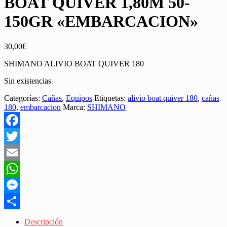
BOAT QUIVER 1,80M 50-
150GR «EMBARCACION»
30,00
€
SHIMANO ALIVIO BOAT QUIVER 180
Sin existencias
Categorías:
Cañas
,
Equipos
Etiquetas:
alivio boat quiver 180
,
cañas
180
,
embarcacion
Marca:
SHIMANO
Facebook
Twitter
Email
WhatsApp
Messenger
Share
Descripción