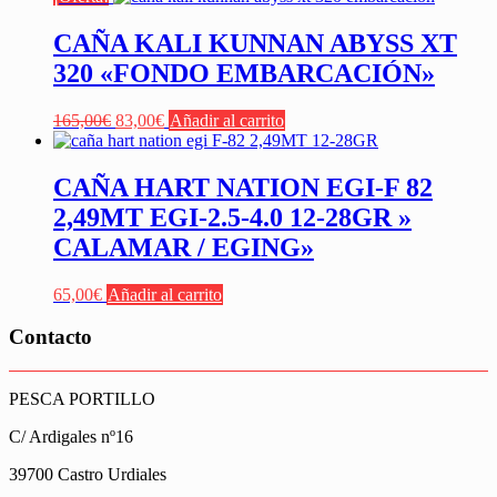
CAÑA KALI KUNNAN ABYSS XT
320 «FONDO EMBARCACIÓN»
El
El
165,00
€
83,00
€
Añadir al carrito
precio
precio
original
actual
era:
es:
CAÑA HART NATION EGI-F 82
165,00€.
83,00€.
2,49MT EGI-2.5-4.0 12-28GR »
CALAMAR / EGING»
65,00
€
Añadir al carrito
Contacto
PESCA PORTILLO
C/ Ardigales nº16
39700 Castro Urdiales