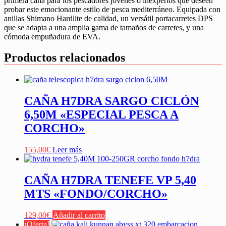
primera caña para los pescadores jóvenes o inexpertos que deseen
probar este emocionante estilo de pesca mediterráneo. Equipada con
anillas Shimano Hardlite de calidad, un versátil portacarretes DPS
que se adapta a una amplia gama de tamaños de carretes, y una
cómoda empuñadura de EVA.
Productos relacionados
CAÑA H7DRA SARGO CICLÓN
6,50M «ESPECIAL PESCA A
CORCHO»
155,00
€
Leer más
CAÑA H7DRA TENEFE VP 5,40
MTS «FONDO/CORCHO»
129,00
€
Añadir al carrito
¡Oferta!