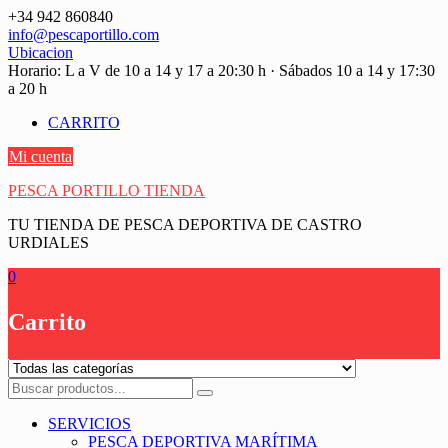
Saltar
+34 942 860840
contenido
info@pescaportillo.com
Ubicacion
Horario: L a V de 10 a 14 y 17 a 20:30 h · Sábados 10 a 14 y 17:30
a 20 h
CARRITO
Mi cuenta
PESCA PORTILLO TIENDA
TU TIENDA DE PESCA DEPORTIVA DE CASTRO
URDIALES
0
Carrito
SERVICIOS
PESCA DEPORTIVA MARÍTIMA