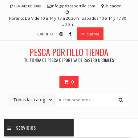
Saltar
+34 942 860840
info@pescaportillo.com
Ubicacion
contenido
Horario: L a V de 10 a 14 y 17 a 20:30 h · Sábados 10 a 14 y 17:30
a 20 h
CARRITO
Mi cuenta
PESCA PORTILLO TIENDA
TU TIENDA DE PESCA DEPORTIVA DE CASTRO URDIALES
0
SERVICIOS