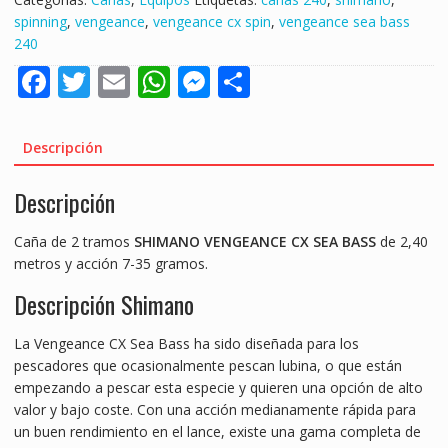
spinning
,
vengeance
,
vengeance cx spin
,
vengeance sea bass
240
F
T
E
W
M
S
ac
w
m
h
e
h
e
itt
ai
at
ss
ar
Descripción
b
er
l
s
e
e
Descripción
o
A
n
o
p
g
Caña de 2 tramos
SHIMANO VENGEANCE CX SEA BASS
de 2,40
k
p
er
metros y acción 7-35 gramos.
Descripción Shimano
La Vengeance CX Sea Bass ha sido diseñada para los
pescadores que ocasionalmente pescan lubina, o que están
empezando a pescar esta especie y quieren una opción de alto
valor y bajo coste. Con una acción medianamente rápida para
un buen rendimiento en el lance, existe una gama completa de