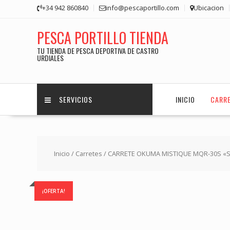
Saltar
+34 942 860840
info@pescaportillo.com
Ubicacion
contenido
PESCA PORTILLO TIENDA
TU TIENDA DE PESCA DEPORTIVA DE CASTRO
URDIALES
SERVICIOS
INICIO
CARR
Inicio
/
Carretes
/ CARRETE OKUMA MISTIQUE MQR-30S «S
¡OFERTA!