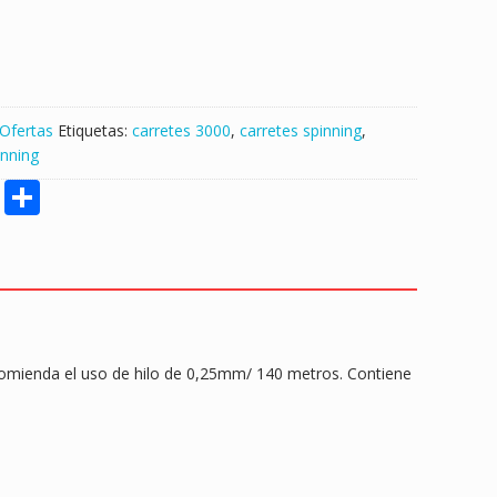
Ofertas
Etiquetas:
carretes 3000
,
carretes spinning
,
inning
M
S
e
h
ss
ar
e
e
n
g
ecomienda el uso de hilo de 0,25mm/ 140 metros. Contiene
er