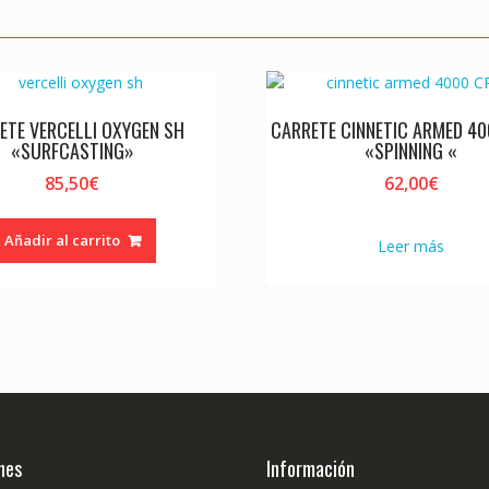
ETE VERCELLI OXYGEN SH
CARRETE CINNETIC ARMED 4
«SURFCASTING»
«SPINNING «
85,50
€
62,00
€
Añadir al carrito
Leer más
nes
Información