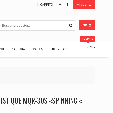
CARRITO
Mi cuenta
0
EGING
EGING
RIO
NAUTICA
PACKS
LICENCIAS
ISTIQUE MQR-30S «SPINNING «