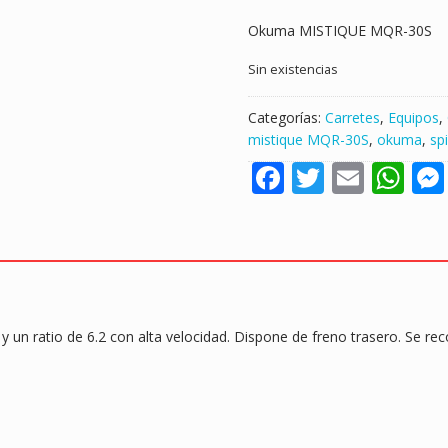
precio
precio
Okuma MISTIQUE MQR-30S
original
actual
era:
es:
Sin existencias
66,00€.
33,00€.
Categorías:
Carretes
,
Equipos
,
mistique MQR-30S
,
okuma
,
sp
F
T
E
W
ac
w
m
h
e
itt
ai
at
b
er
l
s
o
A
o
p
 un ratio de 6.2 con alta velocidad. Dispone de freno trasero. Se r
k
p