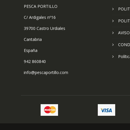
PESCA PORTILLO
POLIT
C/ Ardigales nº16
POLIT
39700 Castro Urdiales
AVISO
Cantabria
COND
España
Políti
942 860840
info@pescaportillo.com