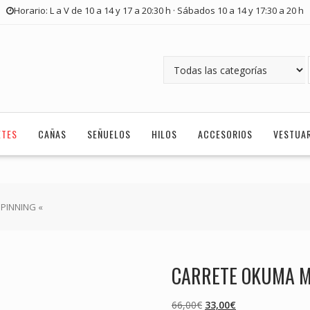
Horario: L a V de 10 a 14 y 17 a 20:30 h · Sábados 10 a 14 y 17:30 a 20 h
ETES
CAÑAS
SEÑUELOS
HILOS
ACCESORIOS
VESTUA
PINNING «
CARRETE OKUMA M
El
El
66,00
€
33,00
€