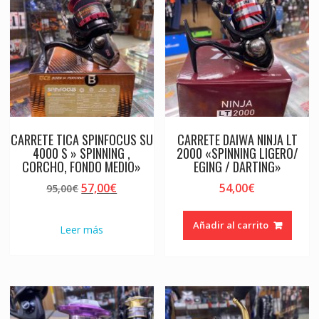
CARRETE TICA SPINFOCUS SU
CARRETE DAIWA NINJA LT
4000 S » SPINNING ,
2000 «SPINNING LIGERO/
CORCHO, FONDO MEDIO»
EGING / DARTING»
El
El
57,00
€
54,00
€
95,00
€
precio
precio
original
actual
Añadir al carrito
Leer más
era:
es:
95,00€.
57,00€.