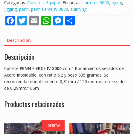
Categorías:
Carretes
,
Equipos
Etiquetas:
carretes 3000
,
eging
,
jigging
,
penn
,
penn fierce IV 3000
,
spinning
F
T
E
W
M
S
ac
w
m
h
e
h
e
itt
ai
at
ss
ar
Descripción
b
er
l
s
e
e
Descripción
o
A
n
o
p
g
Carrete
PENN FIERCE IV 3000
con 4 Rodamientos sellados de
k
p
er
Acero Inoxidable, con ratio 6.2 y peso 335 gramos. Se
recomienda monofilamento 0,31mm / 150 metros o trenzado
de 0,29mm/165m
Productos relacionados
¡OFERTA!