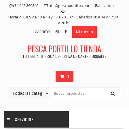
Saltar
+34 942 860840
info@pescaportillo.com
Ubicacion
contenido
Horario: L a V de 10 a 14 y 17 a 20:30 h · Sábados 10 a 14 y 17:30
a 20 h
CARRITO
Mi cuenta
PESCA PORTILLO TIENDA
TU TIENDA DE PESCA DEPORTIVA DE CASTRO URDIALES
0
SERVICIOS