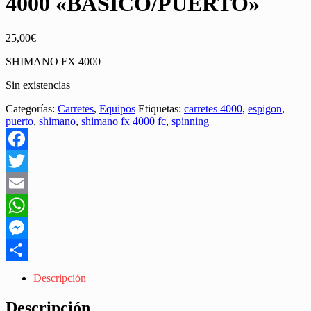
4000 «BASICO/PUERTO»
25,00
€
SHIMANO FX 4000
Sin existencias
Categorías:
Carretes
,
Equipos
Etiquetas:
carretes 4000
,
espigon
,
puerto
,
shimano
,
shimano fx 4000 fc
,
spinning
Facebook
Twitter
Email
WhatsApp
Messenger
Share
Descripción
Descripción