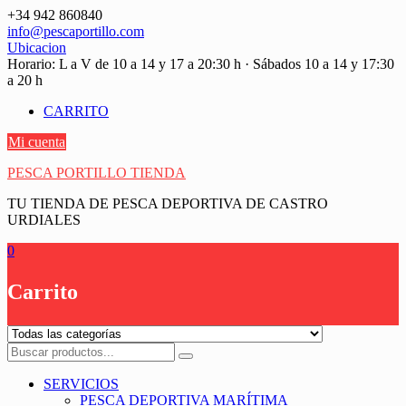
Saltar
+34 942 860840
contenido
info@pescaportillo.com
Ubicacion
Horario: L a V de 10 a 14 y 17 a 20:30 h · Sábados 10 a 14 y 17:30
a 20 h
CARRITO
Mi cuenta
PESCA PORTILLO TIENDA
TU TIENDA DE PESCA DEPORTIVA DE CASTRO
URDIALES
0
Carrito
SERVICIOS
PESCA DEPORTIVA MARÍTIMA