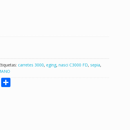
Etiquetas:
carretes 3000
,
eging
,
nasci C3000 FD
,
sepia
,
MANO
M
S
e
h
ss
ar
e
e
n
g