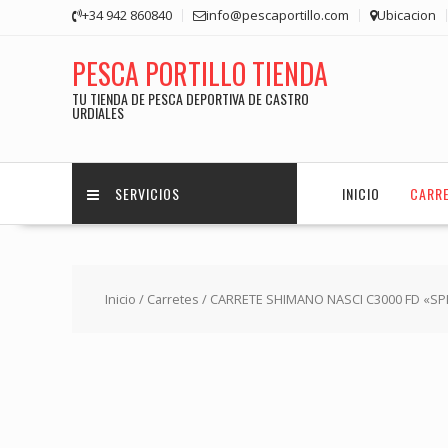
Saltar
+34 942 860840
info@pescaportillo.com
Ubicacion
contenido
PESCA PORTILLO TIENDA
TU TIENDA DE PESCA DEPORTIVA DE CASTRO
URDIALES
SERVICIOS
INICIO
CARR
Inicio
/
Carretes
/ CARRETE SHIMANO NASCI C3000 FD «SP