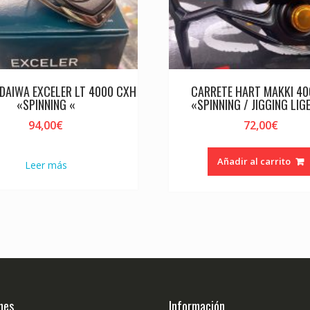
DAIWA EXCELER LT 4000 CXH
CARRETE HART MAKKI 40
«SPINNING «
«SPINNING / JIGGING LIG
94,00
€
72,00
€
Añadir al carrito
Leer más
nes
Información