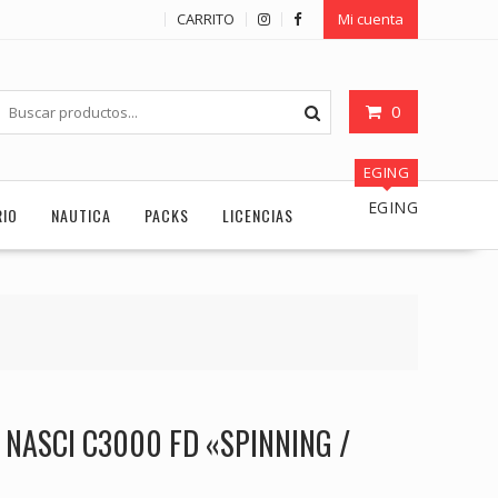
CARRITO
Mi cuenta
0
EGING
EGING
RIO
NAUTICA
PACKS
LICENCIAS
NASCI C3000 FD «SPINNING /