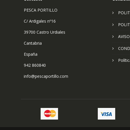
PESCA PORTILLO
POLIT
C/ Ardigales nº16
POLIT
39700 Castro Urdiales
AVISO
Cantabria
COND
España
Políti
942 860840
info@pescaportillo.com