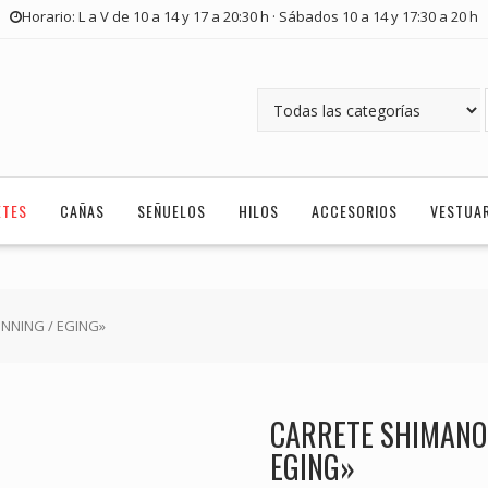
Horario: L a V de 10 a 14 y 17 a 20:30 h · Sábados 10 a 14 y 17:30 a 20 h
ETES
CAÑAS
SEÑUELOS
HILOS
ACCESORIOS
VESTUA
INNING / EGING»
CARRETE SHIMANO 
EGING»