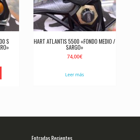
00 S
HART ATLANTIS 5500 «FONDO MEDIO /
ERO»
SARGO»
74,00
€
Leer más
Entradas Recientes