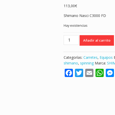
113,00
€
Shimano Nasci C3000 FD
Hay existencias
CARRETE
Añadir al carrito
SHIMANO
NASCI
C3000
Categorías:
Carretes
,
Equipos
FD
shimano
,
spinning
Marca:
SHI
"SPINNING
F
T
E
W
/
EGING"
ac
w
m
h
cantidad
e
itt
ai
at
b
er
l
s
o
A
o
p