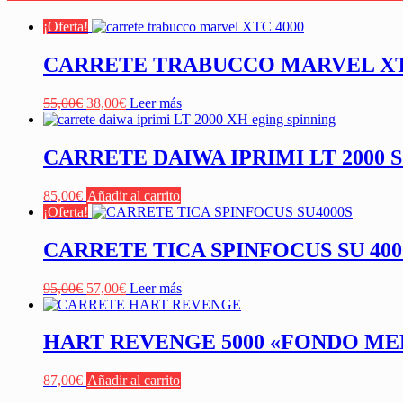
¡Oferta!
CARRETE TRABUCCO MARVEL XTC
El
El
55,00
€
38,00
€
Leer más
precio
precio
original
actual
era:
es:
CARRETE DAIWA IPRIMI LT 2000 
55,00€.
38,00€.
85,00
€
Añadir al carrito
¡Oferta!
CARRETE TICA SPINFOCUS SU 400
El
El
95,00
€
57,00
€
Leer más
precio
precio
original
actual
era:
es:
HART REVENGE 5000 «FONDO MED
95,00€.
57,00€.
87,00
€
Añadir al carrito