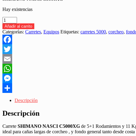
Hay existencias
CARRETE
SHIMANO
Añadir al carrito
NASCI
Categorías:
Carretes
,
Equipos
Etiquetas:
carretes 5000
,
corcheo
,
fond
C5000XG
"FONDO
/
Facebook
CORCHEO"
cantidad
Twitter
Email
WhatsApp
Messenger
Share
Descripción
Descripción
Carrete
SHIMANO NASCI C5000XG
de 5+1 Rodamientos y 11 Kg 
ideal para cañas largas de corcheo , y fondo general tanto desde cos