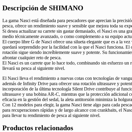
Descripción de SHIMANO
La gama Nasci está diseñada para pescadores que aprecian la precisión
pesca, ofrece un rendimiento suave y sensible que mejora toda su expe
Si desea actualizar su carrete sin gastar demasiado, el Nasci es una g
medio técnicamente avanzado, o como complemento a su equipo actu
El cuerpo libre G de Nasci ofrece una silueta elegante que es a la vez
quedará sorprendido por la facilidad con la que el Nasci funciona. El 
rotación sigue siendo increíblemente suave y potente. Su funcionamien
afrontar cualquier reto de pesca.
El Nasci es un carrete que lo hace todo, combinando sin esfuerzo un re
llevará su pesca al siguiente nivel.
El Nasci lleva el rendimiento a nuevas cotas con tecnologías de van
además de Infinity Drive para ofrecer una rotación ultrasuave y poten
incorporación de la última tecnología Silent Drive contribuye al funci
ultrasuave y una bobina AR-C, mientras que la protección adicional co
eficacia en la gestión del sedal, la aleta antitorsión minimiza la holgu
Con 12 modelos para elegir, la gama Nasci tiene algo para cada pescad
para recuperaciones rápidas y de largo alcance con crankbaits, el Nasci
para llevar tu rendimiento de pesca al siguiente nivel.
Productos relacionados