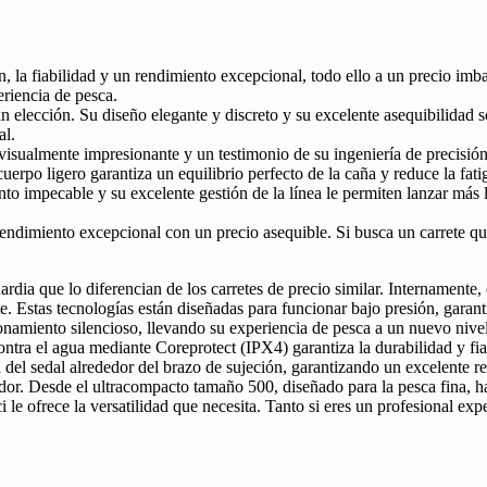
, la fiabilidad y un rendimiento excepcional, todo ello a un precio imb
riencia de pesca.
ran elección. Su diseño elegante y discreto y su excelente asequibilidad
al.
 visualmente impresionante y un testimonio de su ingeniería de precisión
cuerpo ligero garantiza un equilibrio perfecto de la caña y reduce la fa
to impecable y su excelente gestión de la línea le permiten lanzar más 
ndimiento excepcional con un precio asequible. Si busca un carrete que 
guardia que lo diferencian de los carretes de precio similar. Interna
te. Estas tecnologías están diseñadas para funcionar bajo presión, gar
onamiento silencioso, llevando su experiencia de pesca a un nuevo nivel 
ntra el agua mediante Coreprotect (IPX4) garantiza la durabilidad y fi
ra del sedal alrededor del brazo de sujeción, garantizando un excelente r
or. Desde el ultracompacto tamaño 500, diseñado para la pesca fina, ha
 le ofrece la versatilidad que necesita. Tanto si eres un profesional ex