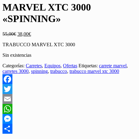
MARVEL XTC 3000
«SPINNING»
El
El
55,00
€
38,00
€
precio
precio
TRABUCCO MARVEL XTC 3000
original
actual
era:
es:
Sin existencias
55,00€.
38,00€.
Categorías:
Carretes
,
Equipos
,
Ofertas
Etiquetas:
carrete marvel
,
carretes 3000
,
spinning
,
trabucco
,
trabucco marvel xtc 3000
Facebook
Twitter
Email
WhatsApp
Messenger
Share