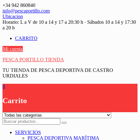
Saltar
+34 942 860840
contenido
info@pescaportillo.com
Ubicacion
Horario: L a V de 10 a 14 y 17 a 20:30 h · Sábados 10 a 14 y 17:30
a 20 h
CARRITO
Mi cuenta
PESCA PORTILLO TIENDA
TU TIENDA DE PESCA DEPORTIVA DE CASTRO
URDIALES
0
Carrito
SERVICIOS
PESCA DEPORTIVA MARÍTIMA