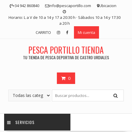
Saltar
+34 942 860840
info@pescaportillo.com
Ubicacion
contenido
Horario: L a V de 10 a 14 y 17 a 20:30 h · Sábados 10 a 14 y 17:30
a 20 h
CARRITO
Mi cuenta
PESCA PORTILLO TIENDA
TU TIENDA DE PESCA DEPORTIVA DE CASTRO URDIALES
0
SERVICIOS