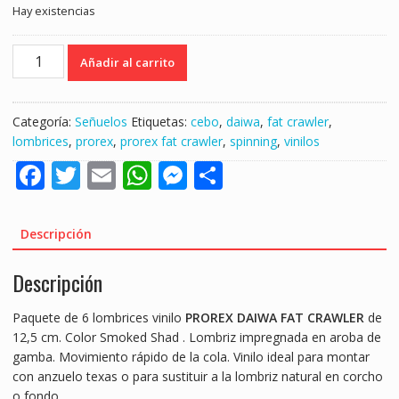
Hay existencias
PROREX
Añadir al carrito
FAT
CRAWLER
DAIWA
Categoría:
Señuelos
Etiquetas:
cebo
,
daiwa
,
fat crawler
,
12,5CM
lombrices
,
prorex
,
prorex fat crawler
,
spinning
,
vinilos
SMOKED
F
T
E
W
M
S
SHAD
"LOMBRIZ
ac
w
m
h
e
h
/
e
itt
ai
at
ss
ar
VINILO"
Descripción
cantidad
b
er
l
s
e
e
Descripción
o
A
n
o
p
g
Paquete de 6 lombrices vinilo
PROREX DAIWA FAT CRAWLER
de
k
p
er
12,5 cm. Color Smoked Shad . Lombriz impregnada en aroba de
gamba. Movimiento rápido de la cola. Vinilo ideal para montar
con anzuelo texas o para sustituir a la lombriz natural en corcho
o fondo.