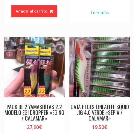
Añadir al carrito
Leer más
PACK DE 2 YAMASHITAS 2.2
CAJA PECES LINEAEFFE SQUID
MODELO EGI DROPPER «EGING
JIG 4.0 VERDE «SEPIA /
/ CALAMAR»
CALAMAR»
27,90
€
19,50
€