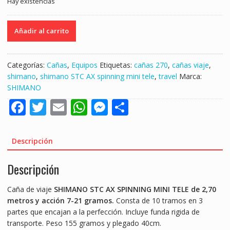
Hay existencias
SHIMANO
Añadir al carrito
CAÑA
DE
VIAJE
Categorías:
Cañas
,
Equipos
Etiquetas:
cañas 270
,
cañas viaje
,
STC
shimano
,
shimano STC AX spinning mini tele
,
travel
Marca:
AX
SHIMANO
SPINNING
F
T
E
W
M
S
MINI
TELE
ac
w
m
h
e
h
270ML
e
itt
ai
at
ss
ar
7-
Descripción
21GR
b
er
l
s
e
e
cantidad
Descripción
o
A
n
o
p
g
Caña de viaje
SHIMANO STC AX SPINNING MINI TELE de 2,70
k
p
er
metros y acción 7-21 gramos.
Consta de 10 tramos en 3
partes que encajan a la perfección. Incluye funda rigida de
transporte. Peso 155 gramos y plegado 40cm.