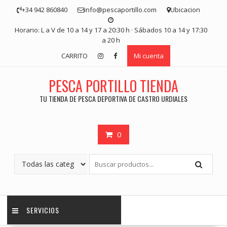
Saltar
+34 942 860840
info@pescaportillo.com
Ubicacion
contenido
Horario: L a V de 10 a 14 y 17 a 20:30 h · Sábados 10 a 14 y 17:30
a 20 h
CARRITO
Mi cuenta
PESCA PORTILLO TIENDA
TU TIENDA DE PESCA DEPORTIVA DE CASTRO URDIALES
0
SERVICIOS