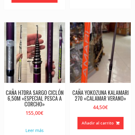
CAÑA H7DRA SARGO CICLÓN
CAÑA YOKOZUNA KALAMARI
6,50M «ESPECIAL PESCA A
270 «CALAMAR VERANO»
CORCHO»
44,50
€
155,00
€
Añadir al carrito
Leer más