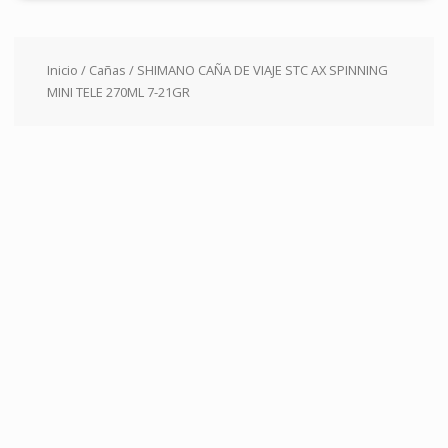
Inicio
/
Cañas
/ SHIMANO CAÑA DE VIAJE STC AX SPINNING
MINI TELE 270ML 7-21GR