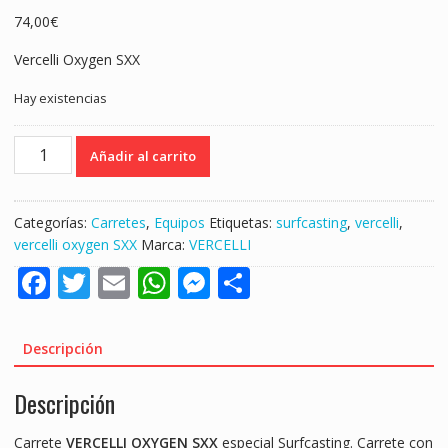
74,00
€
Vercelli Oxygen SXX
Hay existencias
CARRETE
Añadir al carrito
VERCELLI
OXYGEN
SXX
Categorías:
Carretes
,
Equipos
Etiquetas:
surfcasting
,
vercelli
,
"
vercelli oxygen SXX
Marca:
VERCELLI
SURFCASTING"
F
T
E
W
M
S
cantidad
ac
w
m
h
e
h
e
itt
ai
at
ss
ar
Descripción
b
er
l
s
e
e
Descripción
o
A
n
o
p
g
Carrete
VERCELLI OXYGEN SXX
especial Surfcasting. Carrete con