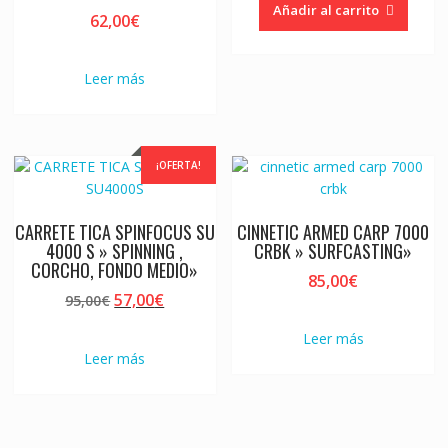
Añadir al carrito
62,00
€
Leer más
¡OFERTA!
CARRETE TICA SPINFOCUS SU
CINNETIC ARMED CARP 7000
4000 S » SPINNING ,
CRBK » SURFCASTING»
CORCHO, FONDO MEDIO»
85,00
€
El
El
57,00
€
95,00
€
precio
precio
Leer más
original
actual
Leer más
era:
es:
95,00€.
57,00€.