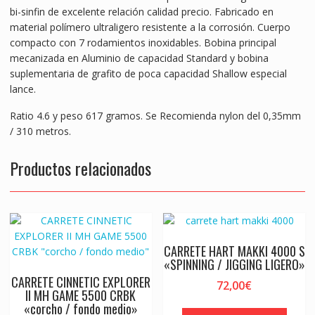
k
p
er
bi-sinfin de excelente relación calidad precio. Fabricado en
material polímero ultraligero resistente a la corrosión. Cuerpo
compacto con 7 rodamientos inoxidables. Bobina principal
mecanizada en Aluminio de capacidad Standard y bobina
suplementaria de grafito de poca capacidad Shallow especial
lance.
Ratio 4.6 y peso 617 gramos. Se Recomienda nylon del 0,35mm
/ 310 metros.
Productos relacionados
CARRETE HART MAKKI 4000 S
«SPINNING / JIGGING LIGERO»
CARRETE CINNETIC EXPLORER
72,00
€
II MH GAME 5500 CRBK
«corcho / fondo medio»