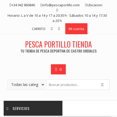
Saltar
+34 942 860840
info@pescaportillo.com
Ubicacion
contenido
Horario: L a V de 10 a 14 y 17 a 20:30 h · Sábados 10 a 14 y 17:30
a 20 h
CARRITO
Mi cuenta
PESCA PORTILLO TIENDA
TU TIENDA DE PESCA DEPORTIVA DE CASTRO URDIALES
0
SERVICIOS