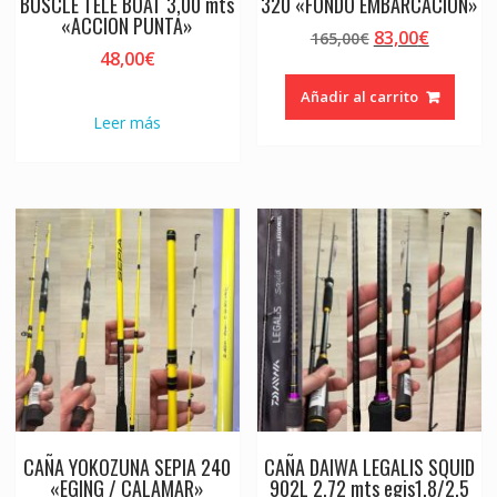
BUSCLE TELE BOAT 3,00 mts
320 «FONDO EMBARCACIÓN»
«ACCION PUNTA»
El
El
83,00
€
165,00
€
48,00
€
precio
precio
original
actual
Añadir al carrito
era:
es:
Leer más
165,00€.
83,00€.
CAÑA YOKOZUNA SEPIA 240
CAÑA DAIWA LEGALIS SQUID
«EGING / CALAMAR»
902L 2,72 mts egis1.8/2.5