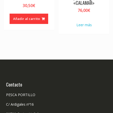
«CALAMAR»
30,50
€
76,00
€
Añadir al carrito
Leer más
Contacto
PESCA PORTILLO
C/ Ardigales nº16