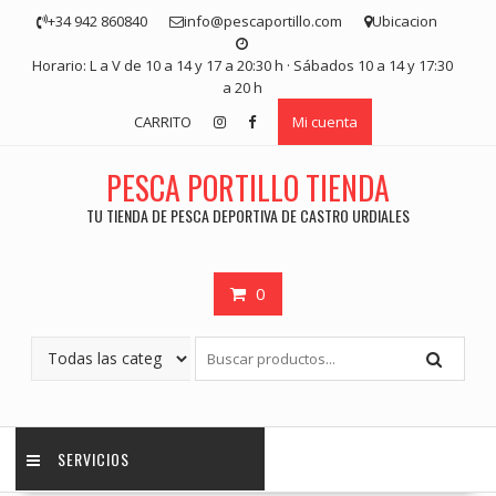
Saltar
+34 942 860840
info@pescaportillo.com
Ubicacion
contenido
Horario: L a V de 10 a 14 y 17 a 20:30 h · Sábados 10 a 14 y 17:30
a 20 h
CARRITO
Mi cuenta
PESCA PORTILLO TIENDA
TU TIENDA DE PESCA DEPORTIVA DE CASTRO URDIALES
0
SERVICIOS