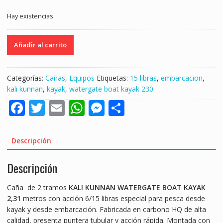
Hay existencias
CAÑA
Añadir al carrito
KALI
KUNNAN
WATERGATE
Categorías:
Cañas
,
Equipos
Etiquetas:
15 libras
,
embarcacion
,
BOAT
kali kunnan
,
kayak
,
watergate boat kayak 230
KAYAK
F
T
E
W
M
S
2,30mts.
6/15
ac
w
m
h
e
h
libras
e
itt
ai
at
ss
ar
"KAYAK
Descripción
/
b
er
l
s
e
e
EMBARCACIÓN"
Descripción
o
A
n
cantidad
o
p
g
Caña de 2 tramos
KALI KUNNAN WATERGATE BOAT KAYAK
k
p
er
2,31
metros con acción 6/15 libras especial para pesca desde
kayak y desde embarcación. Fabricada en carbono HQ de alta
calidad, presenta puntera tubular y acción rápida. Montada con