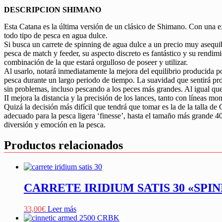
DESCRIPCION SHIMANO
Esta Catana es la última versión de un clásico de Shimano. Con una ex
todo tipo de pesca en agua dulce.
Si busca un carrete de spinning de agua dulce a un precio muy asequi
pesca de match y feeder, su aspecto discreto es fantástico y su rendi
combinación de la que estará orgulloso de poseer y utilizar.
Al usarlo, notará inmediatamente la mejora del equilibrio producida p
pesca durante un largo periodo de tiempo. La suavidad que sentirá p
sin problemas, incluso pescando a los peces más grandes. Al igual qu
II mejora la distancia y la precisión de los lances, tanto con líneas m
Quizá la decisión más difícil que tendrá que tomar es la de la talla
adecuado para la pesca ligera ‘finesse’, hasta el tamaño más grande 4
diversión y emoción en la pesca.
Productos relacionados
CARRETE IRIDIUM SATIS 30 «SPI
33,00
€
Leer más