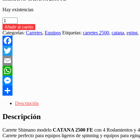
Hay existencias
CARRETE
SHIMANO
Añadir al carrito
CATANA
Categorías:
Carretes
,
Equipos
Etiquetas:
carretes 2500
,
catana
,
eging
,
2500
FE"
SPINNING/EGING"
Facebook
cantidad
Twitter
Email
WhatsApp
Messenger
Share
Descripción
Descripción
Carrete Shimano modelo
CATANA 2500 FE
con 4 Rodamientos y 4 
Carrete perfecto para equipos ligeros de spinning y equipos para eging