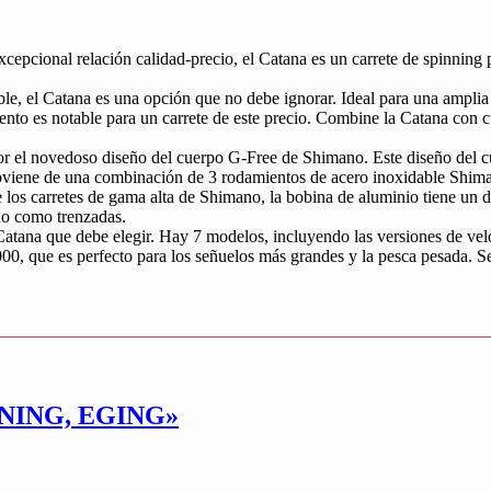
cepcional relación calidad-precio, el Catana es un carrete de spinning 
ble, el Catana es una opción que no debe ignorar. Ideal para una amplia
miento es notable para un carrete de este precio. Combine la Catana con
or el novedoso diseño del cuerpo G-Free de Shimano. Este diseño del cu
roviene de una combinación de 3 rodamientos de acero inoxidable Shima
e los carretes de gama alta de Shimano, la bobina de aluminio tiene un
ono como trenzadas.
 de Catana que debe elegir. Hay 7 modelos, incluyendo las versiones de
000, que es perfecto para los señuelos más grandes y la pesca pesada. Se
NNING, EGING»