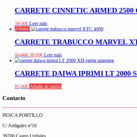
CARRETE CINNETIC ARMED 2500 
59,00
€
Leer más
¡Oferta!
CARRETE TRABUCCO MARVEL XTC
El
El
55,00
€
38,00
€
Leer más
precio
precio
original
actual
era:
es:
CARRETE DAIWA IPRIMI LT 2000 
55,00€.
38,00€.
85,00
€
Añadir al carrito
Contacto
PESCA PORTILLO
C/ Ardigales nº16
39700 Castro Urdiales