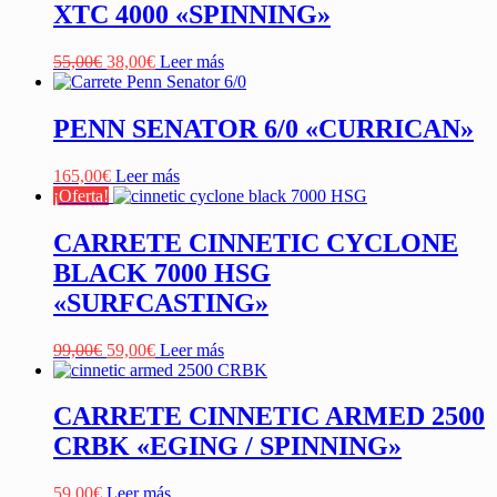
XTC 4000 «SPINNING»
El
El
55,00
€
38,00
€
Leer más
precio
precio
original
actual
era:
es:
PENN SENATOR 6/0 «CURRICAN»
55,00€.
38,00€.
165,00
€
Leer más
¡Oferta!
CARRETE CINNETIC CYCLONE
BLACK 7000 HSG
«SURFCASTING»
El
El
99,00
€
59,00
€
Leer más
precio
precio
original
actual
era:
es:
CARRETE CINNETIC ARMED 2500
99,00€.
59,00€.
CRBK «EGING / SPINNING»
59,00
€
Leer más