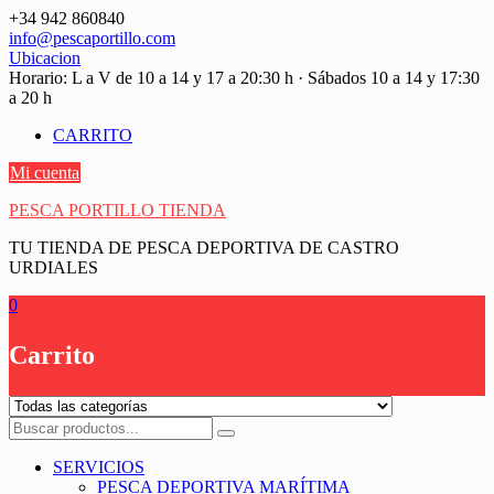
Saltar
+34 942 860840
contenido
info@pescaportillo.com
Ubicacion
Horario: L a V de 10 a 14 y 17 a 20:30 h · Sábados 10 a 14 y 17:30
a 20 h
CARRITO
Mi cuenta
PESCA PORTILLO TIENDA
TU TIENDA DE PESCA DEPORTIVA DE CASTRO
URDIALES
0
Carrito
SERVICIOS
PESCA DEPORTIVA MARÍTIMA